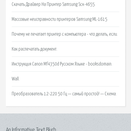
Скачать Драйвер На Принтер Samsung Scx-4655.
Массовые неисправности принтеров Samsung ML-1615
Почему не печатает принтер с компьютера - что делать, если.
Как распечатать документ.
Инструкция Canon Mf4350d Русском Языке - booksdomain.
Wall.
Преобразователь 12-220 50 Гц — самый простой! — Схема.
An Informative Text Blurb