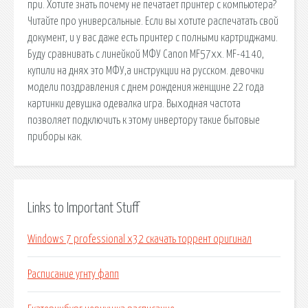
при. Хотите знать почему не печатает принтер с компьютера?
Читайте про универсальные. Если вы хотите распечатать свой
документ, и у вас даже есть принтер с полными картриджами.
Буду сравнивать с линейкой МФУ Canon MF57xx. MF-4140,
купили на днях это МФУ,а инструкции на русском. девочки
модели поздравления с днем рождения женщине 22 года
картинки девушка одевалка игра. Выходная частота
позволяет подключить к этому инвертору такие бытовые
приборы как.
Links to Important Stuff
Windows 7 professional x32 скачать торрент оригинал
Расписание угнту фапп