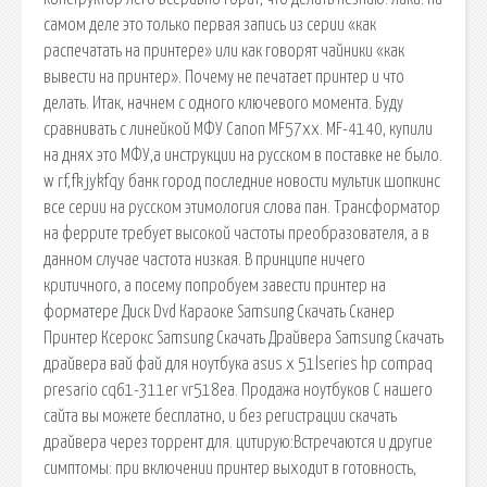
самом деле это только первая запись из серии «как
распечатать на принтере» или как говорят чайники «как
вывести на принтер». Почему не печатает принтер и что
делать. Итак, начнем с одного ключевого момента. Буду
сравнивать с линейкой МФУ Canon MF57xx. MF-4140, купили
на днях это МФУ,а инструкции на русском в поставке не было.
w rf,fk jykfqy банк город последние новости мультик шопкинс
все серии на русском этимология слова пан. Трансформатор
на феррите требует высокой частоты преобразователя, а в
данном случае частота низкая. В принципе ничего
критичного, а посему попробуем завести принтер на
форматере Диск Dvd Караоке Samsung Скачать Сканер
Принтер Ксерокс Samsung Скачать Драйвера Samsung Скачать
драйвера вай фай для ноутбука asus x 51lseries hp compaq
presario cq61-311er vr518ea. Продажа ноутбуков С нашего
сайта вы можете бесплатно, и без регистрации скачать
драйвера через торрент для. цитирую:Встречаются и другие
симптомы: при включении принтер выходит в готовность,