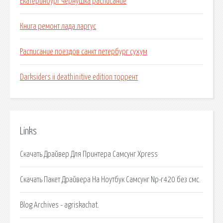
Екатеринбург чернушка расписание
Книга ремонт лада ларгус
Расписание поездов санкт петербург сухум
Darksiders ii deathinitive edition торрент
Links
Скачать Драйвер Для Принтера Самсунг Xpress
Скачать Пакет Драйвера На Ноутбук Самсунг Np-r420 без смс.
Blog Archives - agriskachat.