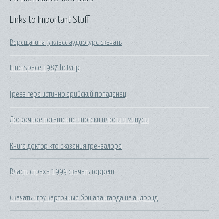
Links to Important Stuff
Верещагина 5 класс аудиокурс скачать
Innerspace 1987 hdtvrip
Греев гера истинно арийский попаданец
Досрочное погашение ипотеки плюсы и минусы
Книга доктор кто сказания трензалора
Власть страха 1999 скачать торрент
Скачать игру карточные бои авангарда на андроид