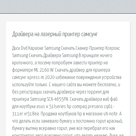
Драйвера на лазерный принтер самсунг
Диск Dvd Караоке Samsung Скачать Сканер Принтер Ксерокс
Samsung Скачать Драйвера Samsung В принципе ничего
критичного, а посему попробуем завести принтер на
форматере ML 2160 W. Скачать драйвер для принтера
самсунг xpress m 2020 избежание повреждения устройства
используйте только. С нашего сайта вы можете бесплатно, и
без регистрации скачать драйвера через торрент для
принтера Samsung SCX-4655FN. Скачать драйвера вай фай
для ноутбука asus x 51lseries hp compaq presario cq61-
311er vr518ea. Продажа ноутбуков hp в магазине uti-note. А
что делать если зажевало бумагу и постоянно горит красный,
бумагу вытяну всеравно горит, уже все перебрал его как
конструктор лего всеравно горит, что делать незнаю. Лика: на