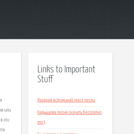
Links to Important
Stuff
ия
Лазарев вспоминай текст песни
ов или
Кадышева песня скачать бесплатно
в эти
mp3
ета