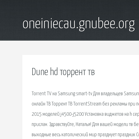
oneiniecau.gnubee.org
Dune hd торрент тв
Torrent TV на Samsung smart-tv Для владельцев Samsung
онлайн ТВ Торрент ТВ TorrentStream без рекламы при пе
2015 моделей j4500-j5200 Установка виджетов на h сер
прислан. Здравствуйте, Наталья! Для вашей модели тв б
выходные весь католический мир празднует праздник Св