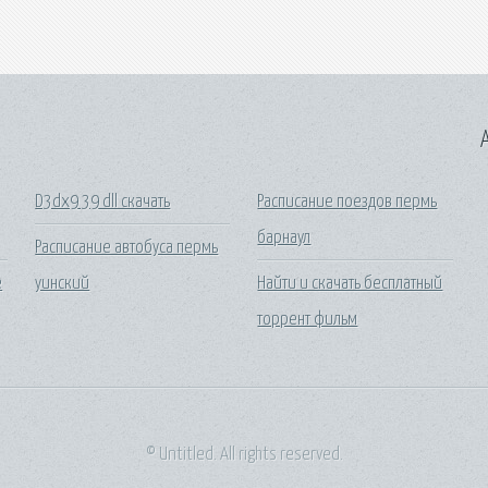
A
D3dx9 39 dll скачать
Расписание поездов пермь
барнаул
Расписание автобуса пермь
е
уинский
Найти и скачать бесплатный
торрент фильм
© Untitled. All rights reserved.