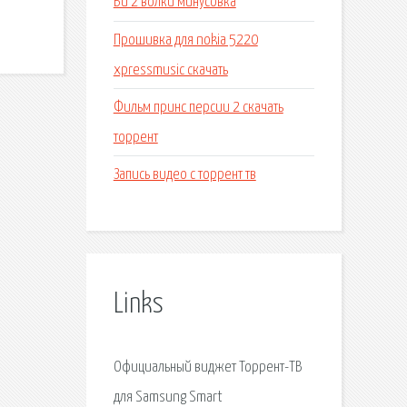
Би 2 волки минусовка
Прошивка для nokia 5220
xpressmusic скачать
Фильм принс персии 2 скачать
торрент
Запись видео с торрент тв
Links
Официальный виджет Торрент-ТВ
для Samsung Smart