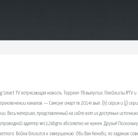
 Smart TV потрясающая новость: Торрент-ТВ выпустил. Плейлисты IPTV и
реключении каналов. — Самсунг смарт тв 2014г.вып. (h) серия и (j) сер
ии. Весь материал, представленный на сайте взят из доступных источник
еспроводной адаптер wis12abgnx абсолютно не нужен. Друзья! Поскольку 
етлого. Война близится к завершению. Оби Ван Кеноби, по заданию сов