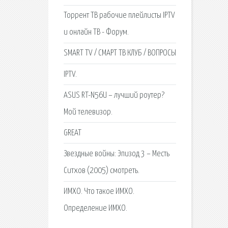
Торрент ТВ рабочие плейлисты IPTV
и онлайн ТВ - Форум.
SMART TV / СМАРТ ТВ КЛУБ / ВОПРОСЫ
IPTV.
ASUS RT-N56U – лучший роутер?
Мой телевизор.
GREAT
Звездные войны: Эпизод 3 – Месть
Ситхов (2005) смотреть.
ИМХО. Что такое ИМХО.
Определение ИМХО.