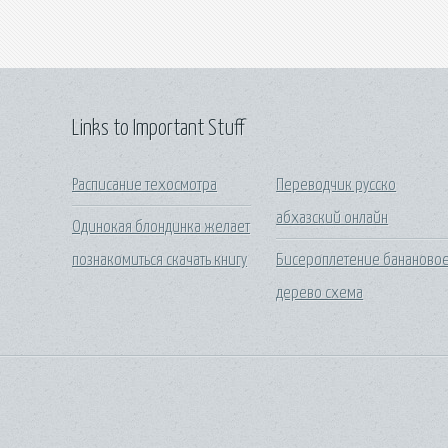
Links to Important Stuff
Расписание техосмотра
Переводчик русско
абхазский онлайн
Одинокая блондинка желает
познакомиться скачать книгу
Бисероплетение бананово
дерево схема