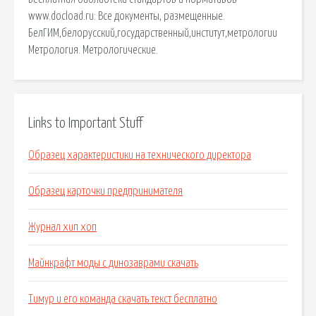
www.docload.ru: Все документы, размещенные.
БелГИМ,белорусский,государственный,институт,метрологии
Метрология. Метрологические.
Links to Important Stuff
Образец характеристики на технического директора
Образец карточки предпринимателя
Журнал хип хоп
Майнкрафт моды с динозаврами скачать
Тимур и его команда скачать текст бесплатно