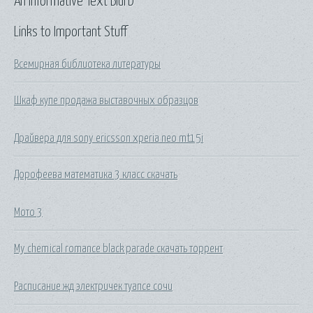
An Informative Text Blurb
Links to Important Stuff
Всемирная библиотека литературы
Шкаф купе продажа выставочных образцов
Драйвера для sony ericsson xperia neo mt15i
Дорофеева математика 3 класс скачать
Мото 3
My chemical romance black parade скачать торрент
Расписание жд электричек туапсе сочи