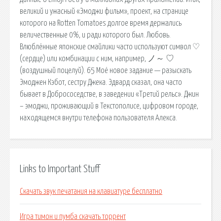
великий и ужасный «Эмоджи фильм», проект, на странице
которого на Rotten Tomatoes долгое время держались
величественные 0%, и ради которого был. Любовь.
Влюблённые японские смайлики часто используют символ ♡
(сердце) или комбинации с ним, например, ノ～ ♡
(воздушный поцелуй). 65 Моё новое задание — разыскать
Эмоджен Кэбот, сестру Джека. Эдвард сказал, она часто
бывает в Добрососедстве, в заведении «Третий рельс». Джин
– эмоджи, проживающий в Текстополисе, цифровом городе,
находящемся внутри телефона пользователя Алекса.
Links to Important Stuff
Скачать звук печатания на клавиатуре бесплатно
Игра тимон и пумба скачать торрент