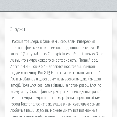
Эиоджи
· Русские трейлеры к фильмам и сериалам! Интересные
ролики о фильмах и их съёмках! Подпишись на канал. · В
кино с 17 августа! https://sonypictures.ru/emoji_movie/ Знаете
ли вы, что внутри каждого смартфона есть. iPhone / Ipad,
Android 4.4+ и окна 8.1+ являются носителями символы
поддержка Emoji. Вот 845 Emoji символы с пяти категорий.
Язык смайликов и идеограмм называется эмоджи (эмодзи,
emoji). Появился сначала в Японии, а потом разошёлся по
всему миру. Сюжет фильма раскрывает невиданные ранее
секреты мира внутри вашего смартфона. Спрятанный там
город Текстополис - это живущие в нем, суетливые самые
любимые ваши. Здесь вы можете узнать все возможные
данные о Emoji Poetry и миллионах других приложений. Итак,