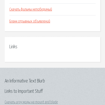
Скачать фильмы непобедимый
Бланк отрывных объявлений
Links
An Informative Text Blurb
Links to Important Stuff
Скачать игру моды на mount and blade