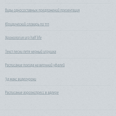
Виды односоставных предложений презентация
Юридический словарь по тгп
Хронология игр half life
Текст песни петя черный игрушка
Расписание поезда на верхний уфалей
3д макс видеоуроки
Расписание аэроэкспресс в адлере