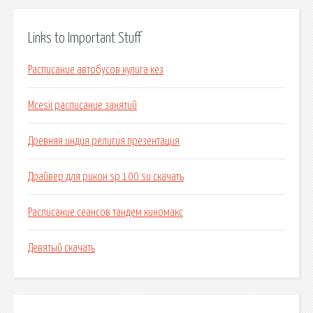
Links to Important Stuff
Расписание автобусов кулига кез
Mcesii расписание занятий
Древняя индия религия презентация
Драйвер для рикон sp 100 su скачать
Расписание сеансов тандем киномакс
Девятый скачать