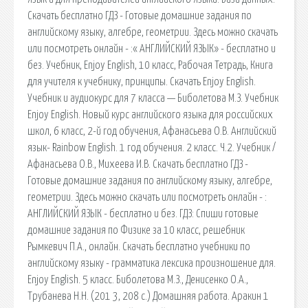
Скачать бесплатно ГДЗ - Готовые домашние задания по
английскому языку, алгебре, геометрии. Здесь можно скачать
или посмотреть онлайн - :« АНГЛИЙСКИЙ ЯЗЫК» - бесплатно и
без. Учебник, Enjoy English, 10 класс, Рабочая Тетрадь, Книга
для учителя к учебнику, принципы. Скачать Enjoy English.
Учебник и аудиокурс для 7 класса — Биболетова М.З. Учебник
Enjoy English. Новый курс английского языка для российских
школ, 6 класс, 2-й год обучения, Афанасьева О.В. Английский
язык- Rainbow English. 1 год обучения. 2 класс. Ч.2. Учебник /
Афанасьева О.В., Михеева И.В. Скачать бесплатно ГДЗ -
Готовые домашние задания по английскому языку, алгебре,
геометрии. Здесь можно скачать или посмотреть онлайн - :
АНГЛИЙСКИЙ ЯЗЫК - бесплатно и без. ГДЗ: Спиши готовые
домашние задания по Физике за 10 класс, решебник
Рымкевич П.А., онлайн. Скачать бесплатно учебники по
английскому языку - грамматика лексика произношение для.
Enjoy English. 5 класс. Биболетова М.З., Денисенко О.А.,
Трубанева Н.Н. (201 3, 208 с.) Домашняя работа. Аракин 1