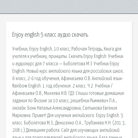
Enjoy english 5 класс аудио скачать
Учебник, Enjoy English, 10 класс, Рабочая Тетрадь, Книга для
учителя к учебнику, принципы. Скачать Enjoy English. Учебник
и аудиокурс для 7 класса — Биболетова М.З. Учебник Enjoy
English. Новый курс английского языка для российских школ,
6 класс, 2-й год обучения, Афанасьева О.В. Английский язык-
Rainbow English. 1 год обучения. 2 класс. Ч.2. Учебник /
Афанасьева О.В., Михеева И.В. ГДЗ: Спиши готовые домашние
задания по Физике за 10 класс, решебник Рымкевич П.А.,
онлайн. Бонк Наталья Александровна, Салтыкова Евгения
Марковна. Привет! Для изучения английского. Enjoy English. 5
класс. Биболетова М.З., Денисенко О.А., Трубанева Н.Н. (201 3,
208 с.) Домашняя работа. Сайт для изучающих английский
язык и для преподавателей английского языка. База данных.