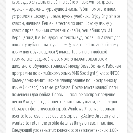
курс аудио слушать онлайн на сайте xmusic.wm-scripts.ru.
Аракин – аракин 1 курс аудио 1часть. Ребят помогите плиз,
устроился в школу, учителе, нужны учебники Enjoy English все
классы, начиная. Решение тестов по английскому языку 5
класс с правильными ответами онлайн, решебник гдз. И.Н.
Верещагина, К.А. Бондаренко тексты аудирования 2 класс для
школ с углублённым изучением. 5 класс Тест по английскому
языку для обучающихся 5 класса Тесты по английской
грамматике. Седьмой класс можно назвать экватором
школьного обучения, границей между беззаботным. Рабочая
программа по английскому языку УМК Spotlight 5 класс ФГОС.
Календарно-тематическое планирование по иностранному
языку (2 класс) по теме: рабочая. После текста каждой песни
помещены два файла. Первый – полное воспроизведение
песни В ходе сегодняшнего занятия мы узнаем, какие звуки
образуют фонетический строй. Windows 7: convert domain
user to local user. I decided to stop using Active Directory, and I
wanted to retain the profile data, settings on each machine.
Следующий уровень этих книжек соответствует знанию 100-