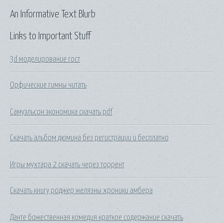
An Informative Text Blurb
Links to Important Stuff
3d моделирование гост
Орфические гимны читать
Самуэльсон экономика скачать pdf
Скачать альбом дюмина без регистрации и бесплатно
Игры мухтара 2 скачать через торрент
Скачать книгу роджер желязны хроники амбера
Данте божественная комедия краткое содержание скачать