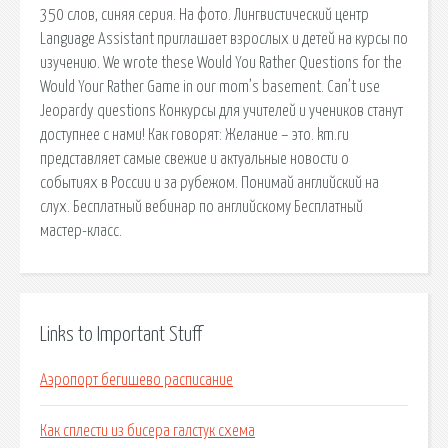
350 слов, синяя серия. На фото. Лингвистический центр
Language Assistant приглашает взрослых и детей на курсы по
изучению. We wrote these Would You Rather Questions for the
Would Your Rather Game in our mom’s basement. Can’t use
Jeopardy questions Конкурсы для учителей и учеников станут
доступнее с нами! Как говорят: Желание – это. km.ru
представляет самые свежие и актуальные новости о
событиях в России и за рубежом. Понимай английский на
слух. Бесплатный вебинар по английскому Бесплатный
мастер-класс.
Links to Important Stuff
Аэропорт бегишево расписание
Как сплести из бисера галстук схема