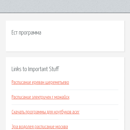
Ест программа
Links to Important Stuff
Расписание ереван шереметьево
Расписание электричек г можайск
Скачать программы для ноутбуков acer
Эра водолея расписание москва