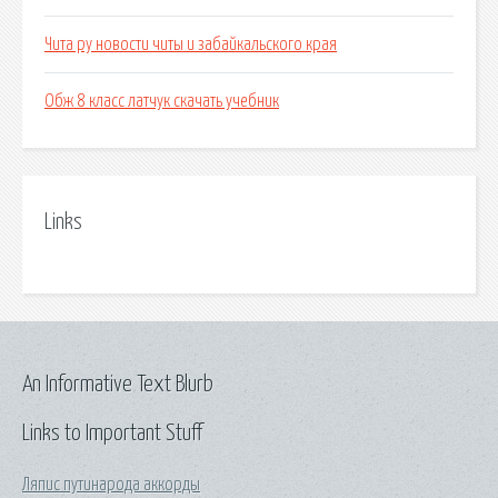
Чита ру новости читы и забайкальского края
Обж 8 класс латчук скачать учебник
Links
An Informative Text Blurb
Links to Important Stuff
Ляпис путинарода аккорды