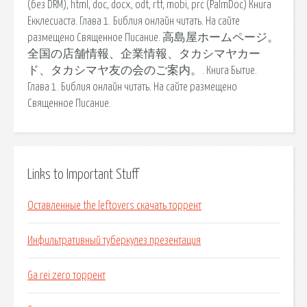
(без DRM), html, doc, docx, odt, rtf, mobi, prc (PalmDoc) Книга
Екклесиаста. Глава 1. Библия онлайн читать. На сайте
размещено Священное Писание. 高島屋ホームページ。
全国の店舗情報、企業情報、タカシマヤカー
ド、タカシマヤ友の会のご案内。. Книга Бытие.
Глава 1. Библия онлайн читать. На сайте размещено
Священное Писание.
Links to Important Stuff
Оставленные the leftovers скачать торрент
Инфильтративный туберкулез презентация
Ga rei zero торрент