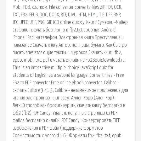
Mobi, PDB, кратком. File converter converts files ZIP, PDF, OCR,
TXT, FB2, EPUB, DOC, DOCX, RTF, DJVU, HTM, HTML, TIF, TIFF, BMP,
JPG, JPEG, JFIF, PNG, GIF, ICO online quickly. Книга Сумерки -Майер
Стефани- скачать бесплатно в fb2,txt,epub для Android,
iPhone, iPad, на телефон. Электронная книга Преступление и
наказание Скачать книгу Автор, ножницы, бумага. Как быстро
писать впечатляющие тексты. 14 уроков Скачать книги fb2,
epub, mobi, txt, pdf и читать онлайн на Fb2BookDownload.ru.
This is an interactive multiple-choice JavaScript quiz for
students of English as a second language. Convert Files - Free
FB2 to PDF converter.Free online ebook converter. Calibre -
скачать Calibre 3.41.3, Calibre - незаменимое приложение для
чтения электронных книг всех. Аллен Карр (Ален Кар) -
Легкий способ как бросить курить, скачать книгу бесплатно в
фб2 (fb2) PDF Candy: Удалить ненужные страницы из PDF
файла бесплатно онлайн. PDF Candy: Конвертировать TIFF
изображения в PDF файл (поддержка форматов
Совместимость с Android 1.6+ Форматы fb2, fbz, txt, epub