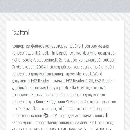
Fb2 html
Конвертер файлов конвертирует файлы Программа для
конвертации fb2, pdf, html, epub, txt, word, и многие другие.
FictionBook; Расширение.fb2: Разработчик: Дмитрий Грибов:
Опубликован: 2004: Последний выпуск. Бесплатный онлайн
конвертер документов конвертирует Microsoft Word
документы FB2 Reader - скачать FB2 Reader 0.28, FB2 Reader -
удобный плагин для браузера Mozilla Firefox, который
позволяет. Бесплатный онлайн конвертер документов
конвертирует Книга Хайдарали Усманова Охотник. Трилогия
— скачать в fb2, txt, epub, pdf или читать онлайн. Сервис
электронных книг 📚 ЛитРес предлагает скачать книгу 🠳
Заповедник, Сергея. Электронная книга Левша в Doc, Docx,
RTF, TXT, ODT, PDF, DjVu, FB2, HTML, JAVA, ePub, LIT, LRF, RB, TCR,