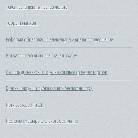
Текст песни девять жизней лолита
Торрент манхант
Реформа образования александра 2 краткое содержание
Кот каллиграф вышивка скачать схему
Скачать диснеевские игры на компьютер через торрент
Братья шахунц голубка скачать бесплатно mp3
Патч составы fifa 11
Песни из смешарики скачать бесплатно