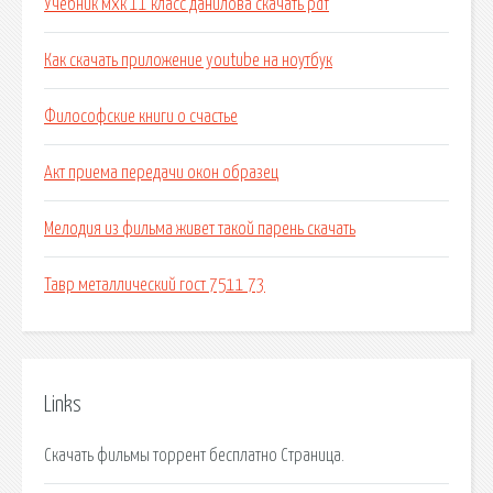
Учебник мхк 11 класс данилова скачать pdf
Как скачать приложение youtube на ноутбук
Философские книги о счастье
Акт приема передачи окон образец
Мелодия из фильма живет такой парень скачать
Тавр металлический гост 7511 73
Links
Скачать фильмы торрент бесплатно Страница.