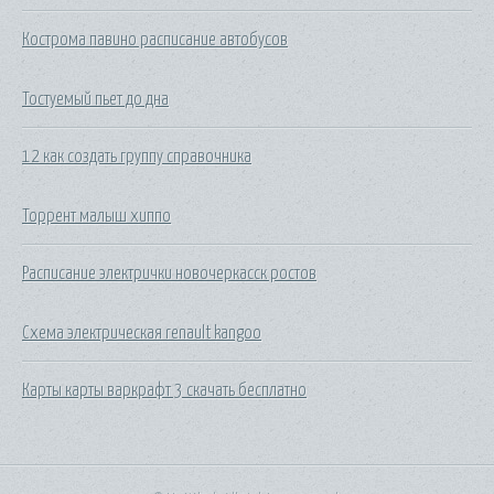
Кострома павино расписание автобусов
Тостуемый пьет до дна
12 как создать группу справочника
Торрент малыш хиппо
Расписание электрички новочеркасск ростов
Схема электрическая renault kangoo
Карты карты варкрафт 3 скачать бесплатно