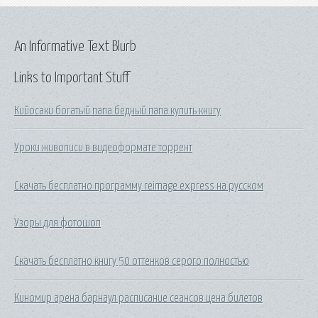
An Informative Text Blurb
Links to Important Stuff
Кийосаки богатый папа бедный папа купить книгу
Уроки живописи в видеоформате торрент
Скачать бесплатно программу reimage express на русском
Узоры для фотошоп
Скачать бесплатно книгу 50 оттенков серого полностью
Киномир арена барнаул расписание сеансов цена билетов