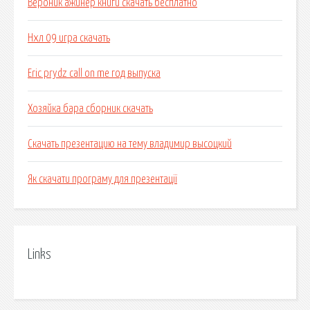
Вероник ажинер книги скачать бесплатно
Нхл 09 игра скачать
Eric prydz call on me год выпуска
Хозяйка бара сборник скачать
Скачать презентацию на тему владимир высоцкий
Як скачати програму для презентації
Links