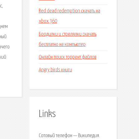
с,
Red dead redemption скачать на
xbox 360
днем
Бродилки и стрелялки скачать
чный
бесплатно на компьютер
ичего
Онлайн поиск торрент файлов
ский
Angry birds книги
Links
Сотовый телефон — Википедия.