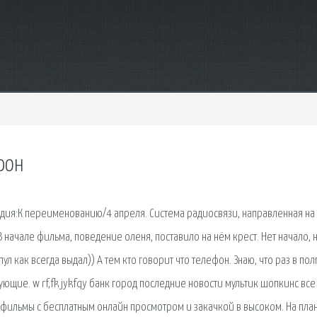
фон
ия:К переименованию/4 апреля. Система радиосвязи, направленная на 
 начале фильма, поведение оленя, поставило на нём крест. Нет начало, 
ул как всегда выдал)) А тем кто говорит что телефон. Знаю, что раз в пол
щие. w rf,fk jykfqy банк город последние новости мультик шопкинс все
о фильмы с бесплатным онлайн просмотром и закачкой в высоком. На пл