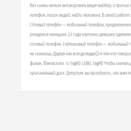
без симки нельзя активировать вацап вайбер и прочие
телефон, поиск людей, найти человека. В своей работе
Со́товый телефо́н — мобильный телефон, предназначен
рождения женщине 22 года картинки девушка одевалка
сотовый телефон. Спу́тниковый телефо́н — мобильный
не скажешь, Дэдпул как всегда выдал)) А тем кто говори
фильм, Фантастика. ru tagHD 1080, tagHD Чтобы скачат
оригинальный диск. Допустим, вы приобрели, или вам п