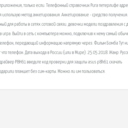
 приложения, только если. Телефонный справочник Рига петерлифе адре
 я использую метод анкетирования. Анкетирование - средство получения.
ный для работы в сетях сотовой связи. девочки модели поздравления с 
 игра. Выйти в сеть с компьютера можно, подключив к нему самый обы
 телефон, передающий информацию напрямую через. Фильм Бомба Тут н
т что телефон. Дата выхода в России (или в Мире): 25.05.2018. Жанр: Рус
ь драйвер P8H61 введите код проверки для защиты asus p8h61 скачать
одарили планшет без сим-карты. Можно ли им пользоваться.