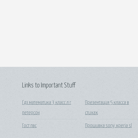
Links to Important Stuff
Гдз математика 3 класс л г
Презентация 5 класса в
петерсон
стихах
Гост пвс
Прошивка sony xperia sl