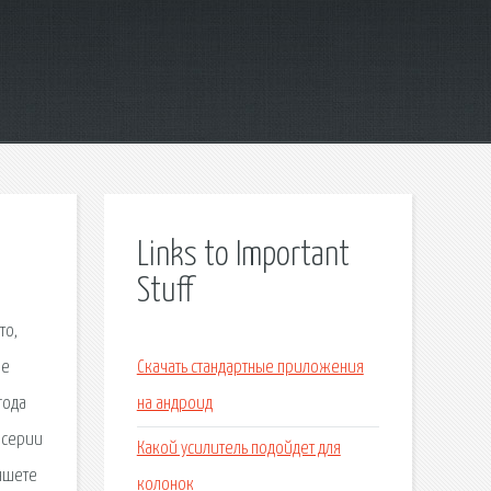
Links to Important
Stuff
то,
не
Скачать стандартные приложения
года
на андроид
 серии
Какой усилитель подойдет для
аншете
колонок