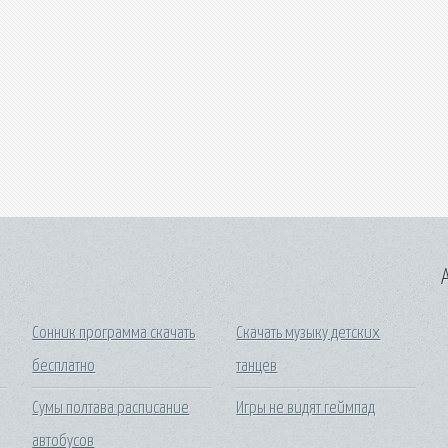
A
Сонник программа скачать
Скачать музыку детских
бесплатно
танцев
Сумы полтава расписание
Игры не видят геймпад
автобусов