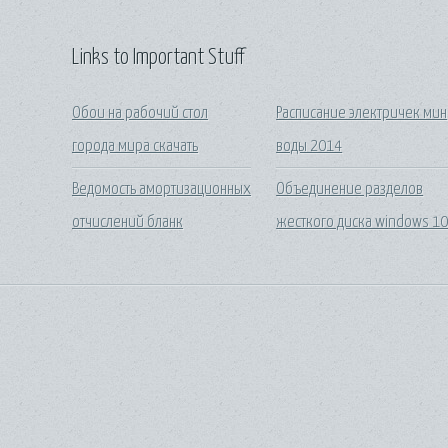
Links to Important Stuff
Обои на рабочий стол
Расписание электричек мин
города мира скачать
воды 2014
Ведомость амортизационных
Объединение разделов
отчислений бланк
жесткого диска windows 1