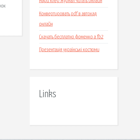
Мари клер журнал читать онлайн
рок
Конвертировать pdf в автокад
онлайн
Скачать бесплатно фоменко а fb2
Презентація українські костюми
Links