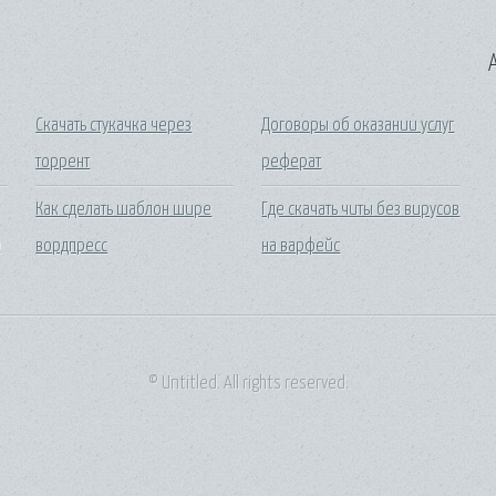
A
Скачать стукачка через
Договоры об оказании услуг
торрент
реферат
Как сделать шаблон шире
Где скачать читы без вирусов
0
вордпресс
на варфейс
© Untitled. All rights reserved.