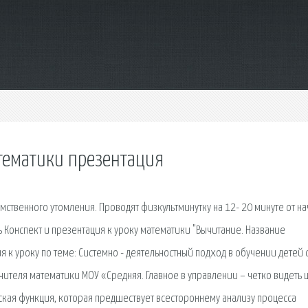
тематики презентация
ственного утомления. Проводят физкультминутку на 12- 20 минуте от на
ь Конспект и презентация к уроку математики "Вычитание. Название
я к уроку по теме: Системно - деятельностный подход в обучении детей с
чителя математики МОУ «Средняя. Главное в управлении – четко видеть ц
ская функция, которая предшествует всестороннему анализу процесса