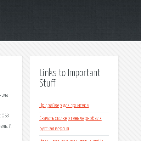
Links to Important
Stuff
чала
Hp драйвер для принтера
 ОВЗ.
Скачать сталкер тень чернобыля
ель. И.
русская версия