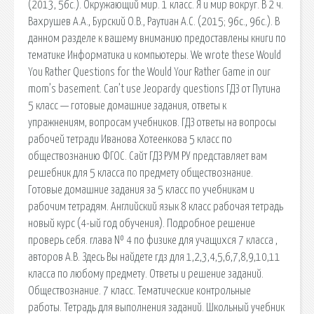
(2013, 56с.). Окружающий мир. 1 класс. Я и мир вокруг. В 2 ч.
Вахрушев А.А., Бурский О.В., Раутиан А.С. (2015; 96с., 96с.). В
данном разделе к вашему вниманию предоставлены книги по
тематике Информатика и компьютеры. We wrote these Would
You Rather Questions for the Would Your Rather Game in our
mom’s basement. Can’t use Jeopardy questions ГДЗ от Путина
5 класс — готовые домашние задания, ответы к
упражнениям, вопросам учебников. ГДЗ ответы на вопросы
рабочей тетради Иванова Хотеенкова 5 класс по
обществознанию ФГОС. Сайт ГДЗ РУМ РУ представляет вам
решебник для 5 класса по предмету обществознание.
Готовые домашние задания за 5 класс по учебникам и
рабочим тетрадям. Английский язык 8 класс рабочая тетрадь
новый курс (4-ый год обучения). Подробное решение
проверь себя. глава № 4 по физике для учащихся 7 класса ,
авторов А.В. Здесь Вы найдете гдз для 1,2,3,4,5,6,7,8,9,10,11
класса по любому предмету. Ответы и решение заданий.
Обществознание. 7 класс. Тематические контрольные
работы. Тетрадь для выполнения заданий. Школьный учебник