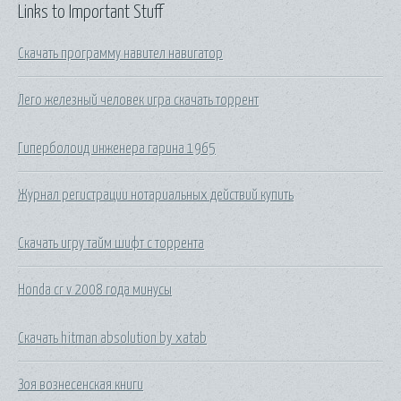
Links to Important Stuff
Скачать программу навител навигатор
Лего железный человек игра скачать торрент
Гиперболоид инженера гарина 1965
Журнал регистрации нотариальных действий купить
Скачать игру тайм шифт с торрента
Honda cr v 2008 года минусы
Скачать hitman absolution by xatab
Зоя вознесенская книги