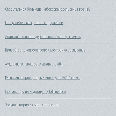
Строительная больница чебоксары расписание врачей
Птицы небесные краткое содержание
Анатолий степанов деревянный самовар скачать
Кривой рог днепропетровск электричка расписание
Аудиокниги левашов слушать онлайн
Расписание пригородных автобусов 2014 миасс
Скачать игру на андроид my talking tom
Золушка порно скачать с торрента