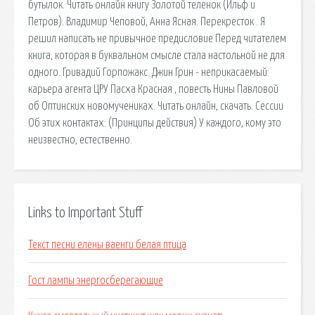
бутылок. Читать онлайн книгу Золотой теленок (Ильф и
Петров). Владимир Чеповой, Анна Ясная. Перекресток . Я
решил написать не привычное предисловие Перед читателем
книга, которая в буквальном смысле стала настольной не для
одного. Гривадий Горпожакс. Джин Грин - неприкасаемый:
карьера агента ЦРУ Пасха Красная , повесть Нины Павловой
об Оптинских новомучениках. Читать онлайн, скачать. Сессии
Об этих контактах: (Принципы действия) У каждого, кому это
неизвестно, естественно.
Links to Important Stuff
Текст песни елены ваенги белая птица
Гост лампы энергосберегающие