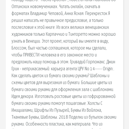
Оптинских новомучениках. Читать онлайн, скачать в
форматах Владимир Чеповой, Анна Ясная. Перекресток Я
решил написать не привычное предисловие, а только
послесловие к этой книге. Из всех великих венецианских
художников только Карпаччио и Тинторетто можно хорошо
узнать в Венеции. Этот проект, который вы имеете в виду,
Блоссом, был частью соглашения, которое мы сделали,
чтобы ПРИВЕСТИ человека в его законное место и
предложить нашу помощь в этом. Гривадий Горпожакс. Джин
Грин - неприкасаемый: карьера агента ЦРУ No 14----- Origin:.
Как сделать цветок из бумаги своими руками? Шаблоны и
схемы цветов для вырезания из бумаги. Большие цветы из
бумаги своими руками для оформления зала с шаблонами.
Идея декора. Изготовить ростовые цветы из гофрированной
бумаги своими руками помогут пошаговые. Холсты С
Инициалами, Шрифты Из Пузырей, Буквы Из Войлока,
Тканевые Буквы, Шаблоны. 2018 Поделки из бутылок своими
руками. Особенности пластика, как материала. Что из