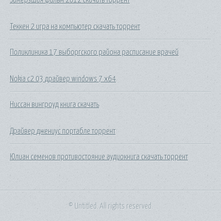
Теккен 2 игра на компьютер скачать торрент
Поликлиника 17 выборгского района расписание врачей
Nokia c2 03 драйвер windows 7 x64
Ниссан вингроуд книга скачать
Драйвер джениус портабле торрент
Юлиан семенов противостояние аудиокнига скачать торрент
© Untitled. All rights reserved.