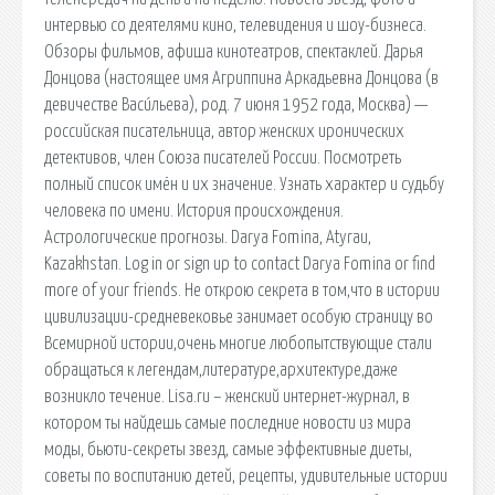
интервью со деятелями кино, телевидения и шоу-бизнеса.
Обзоры фильмов, афиша кинотеатров, спектаклей. Дарья
Донцова (настоящее имя Агриппина Аркадьевна Донцова (в
девичестве Васи́льева), род. 7 июня 1952 года, Москва) —
российская писательница, автор женских иронических
детективов, член Союза писателей России. Посмотреть
полный список имён и их значение. Узнать характер и судьбу
человека по имени. История происхождения.
Астрологические прогнозы. Darya Fomina, Atyrau,
Kazakhstan. Log in or sign up to contact Darya Fomina or find
more of your friends. Не открою секрета в том,что в истории
цивилизации-средневековье занимает особую страницу во
Всемирной истории,очень многие любопытствующие стали
обращаться к легендам,литературе,архитектуре,даже
возникло течение. Lisa.ru – женский интернет-журнал, в
котором ты найдешь самые последние новости из мира
моды, бьюти-секреты звезд, самые эффективные диеты,
советы по воспитанию детей, рецепты, удивительные истории