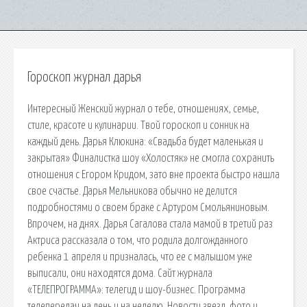
Гороскоп журнал дарья
Интересный Женский журнал о тебе, отношениях, семье,
стиле, красоте и кулинарии. Твой гороскоп и сонник на
каждый день. Дарья Клюкина: «Свадьба будет маленькая и
закрытая» Финалистка шоу «Холостяк» не смогла сохранить
отношения с Егором Кридом, зато вне проекта быстро нашла
свое счастье. Дарья Мельникова обычно не делится
подробностями о своем браке с Артуром Смольяниновым.
Впрочем, на днях. Дарья Сагалова стала мамой в третий раз
Актриса рассказала о том, что родила долгожданного
ребенка 1 апреля и призналась, что ее с малышом уже
выписали, они находятся дома. Сайт журнала
«ТЕЛЕПРОГРАММА»: телегид и шоу-бизнес. Программа
телепередач на день и на неделю. Новости звезд, фото и