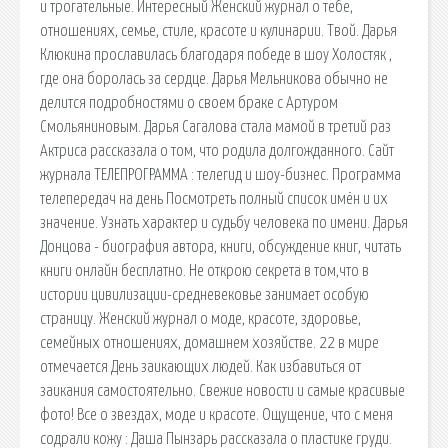
и трогательные. Интересный Женский журнал о тебе,
отношениях, семье, стиле, красоте и кулинарии. Твой. Дарья
Клюкина прославилась благодаря победе в шоу Холостяк ,
где она боролась за сердце. Дарья Мельникова обычно не
делится подробностями о своем браке с Артуром
Смольяниновым. Дарья Сагалова стала мамой в третий раз
Актриса рассказала о том, что родила долгожданного. Сайт
журнала ТЕЛЕПРОГРАММА : телегид и шоу-бизнес. Программа
телепередач на день Посмотреть полный список имён и их
значение. Узнать характер и судьбу человека по имени. Дарья
Донцова - биография автора, книги, обсуждение книг, читать
книги онлайн бесплатно. Не открою секрета в том,что в
истории цивилизации-средневековье занимает особую
страницу. Женский журнал о моде, красоте, здоровье,
семейных отношениях, домашнем хозяйстве. 22 в мире
отмечается День заикающих людей. Как избавиться от
заикания самостоятельно. Свежие новости и самые красивые
фото! Все о звездах, моде и красоте. Ощущение, что с меня
содрали кожу : Даша Пынзарь рассказала о пластике груди.