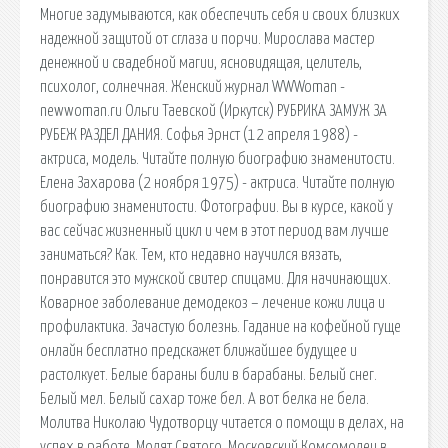
Многие задумываются, как обеспечить себя и своих близких
надежной защитой от сглаза и порчи. Мирослава мастер
денежной и свадебной магии, ясновидящая, целитель,
психолог, солнечная. Женский журнал WWWoman -
newwoman.ru Ольги Таевской (Иркутск) РУБРИКА ЗАМУЖ ЗА
РУБЕЖ РАЗДЕЛ ДАНИЯ. Софья Эрнст (12 апреля 1988) -
актриса, модель. Читайте полную биографию знаменитости.
Елена Захарова (2 ноября 1975) - актриса. Читайте полную
биографию знаменитости. Фотографии. Вы в курсе, какой у
вас сейчас жизненный цикл и чем в этот период вам лучше
заниматься? Как. Тем, кто недавно научился вязать,
понравится это мужской свитер спицами. Для начинающих.
Коварное заболевание демодекоз – лечение кожи лица и
профилактика. Зачастую болезнь. Гадание на кофейной гуще
онлайн бесплатно предскажет ближайшее будущее и
растолкует. Белые бараны били в барабаны. Белый снег.
Белый мел. Белый сахар тоже бел. А вот белка не бела.
Молитва Николаю Чудотворцу читается о помощи в делах, на
успех в работе. Молят Святого. Московский Комсомолец в