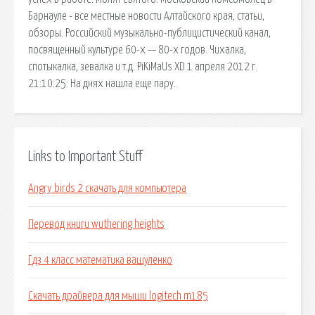
Барнауле - все местные новости Алтайского края, статьи,
обзоры. Российский музыкально-публицистический канал,
посвященный культуре 60-х — 80-х годов. Чихалка,
спотыкалка, зевалка и т.д. PiKiMaUs XD 1 апреля 2012 г.
21:10:25: На днях нашла еще пару.
Links to Important Stuff
Angry birds 2 скачать для компьютера
Перевод книги wuthering heights
Гдз 4 класс математика вашуленко
Скачать драйвера для мыши logitech m185