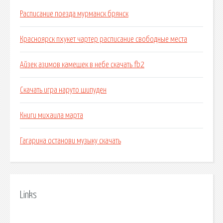
Расписание поезда мурманск брянск
Красноярск пхукет чартер расписание свободные места
Айзек азимов камешек в небе скачать fb2
Скачать игра наруто шипуден
Книги михаила марта
Гагарина останови музыку скачать
Links