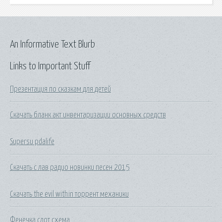
An Informative Text Blurb
Links to Important Stuff
Презентация по сказкам для детей
Скачать бланк акт инвентаризации основных средств
Supersu pdalife
Скачать с лав радио новинки песен 2015
Скачать the evil within торрент механики
Фенечка слот схема