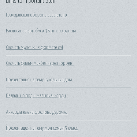
Links to Important Stuff
Гражданская оборона все летит в
Расписание автобуса 35 по выходным
Скачать мультики в формате avi
Скачать фильм макбет через торрент
Презентация на тему кукольный дом
Падали но поднимались аккорды
Аккорды елена фролова дурочка
Презентация на тему моя семья 5 класс