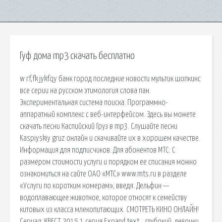
Гуф дома mp3 скачать бесплатно
w rf,fk jykfqy банк город последние новости мультик шопкинс
все серии на русском этимология слова пан.
Экспериментальная система поиска. Программно-
аппаратный комплекс с веб-интерфейсом. Здесь вы можете
скачать песни Каспийский Груз в mp3. Слушайте песни
Kaspiyskiy gruz онлайн и скачивайте их в хорошем качестве.
Информация для подписчиков. Для абонентов МТС: С
размером стоимости услуги и порядком ее списания можно
ознакомиться на cайте ОАО «МТС» www.mts.ru в разделе
«Услуги по коротким номерам», введя. Дельфин —
водоплавающее животное, которое относят к семейству
китовых из класса млекопитающих. СМОТРЕТЬ КИНО ОНЛАЙН!
Сериал: КВЕСТ 2015 1 серия Expand text… глубокий. девочки