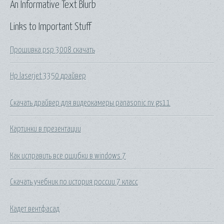
An Informative Text Blurb
Links to Important Stuff
Прошивка psp 3008 скачать
Hp laserjet 3350 драйвер
Скачать драйвер для видеокамеры panasonic nv gs11
Картинки в презентации
Как исправить все ошибки в windows 7
Скачать учебник по история россии 7 класс
Кадет вентфасад