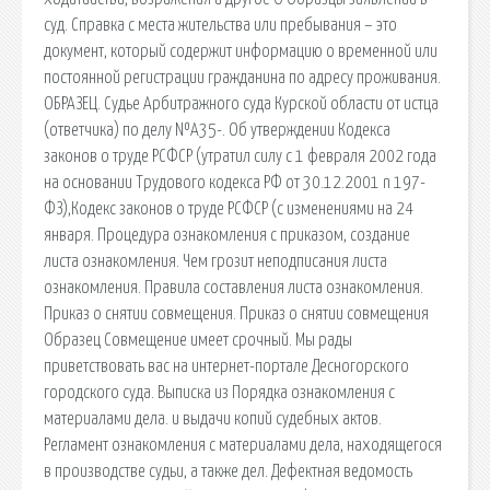
суд. Справка с места жительства или пребывания – это
документ, который содержит информацию о временной или
постоянной регистрации гражданина по адресу проживания.
ОБРАЗЕЦ. Судье Арбитражного суда Курской области от истца
(ответчика) по делу №А35-. Об утверждении Кодекса
законов о труде РСФСР (утратил силу с 1 февраля 2002 года
на основании Трудового кодекса РФ от 30.12.2001 n 197-
ФЗ),Кодекс законов о труде РСФСР (с изменениями на 24
января. Процедура ознакомления с приказом, создание
листа ознакомления. Чем грозит неподписания листа
ознакомления. Правила составления листа ознакомления.
Приказ о снятии совмещения. Приказ о снятии совмещения
Образец Совмещение имеет срочный. Мы рады
приветствовать вас на интернет-портале Десногорского
городского суда. Выписка из Порядка ознакомления с
материалами дела. и выдачи копий судебных актов.
Регламент ознакомления с материалами дела, находящегося
в производстве судьи, а также дел. Дефектная ведомость