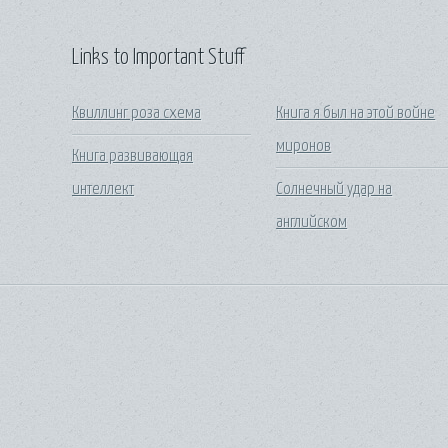
Links to Important Stuff
Квиллинг роза схема
Книга я был на этой войне
миронов
Книга развивающая
интеллект
Солнечный удар на
английском