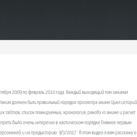
ентября 2009 по февраль 2010 года. Каждый выходящий том занимал
 Каким должен быть правильный порядок просмотра аниме Цикл историй
их тайтлов, список планируемых, хронология, ранобэ vs аниме и расчет
отреть было очень интересно в хаотическом порядке.Главное первым
ерсонажей и их предысторию. 9/3/2017 · В этом видео я вам расскажу о