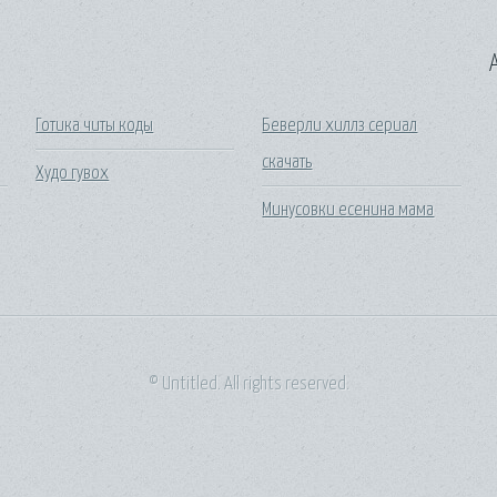
A
Готика читы коды
Беверли хиллз сериал
скачать
Худо гувох
Минусовки есенина мама
© Untitled. All rights reserved.