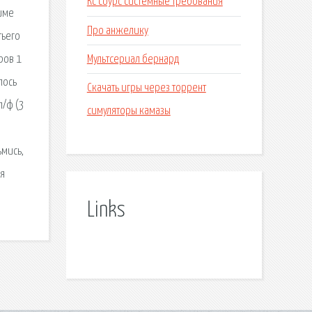
Кс соурс системные требования
име
Про анжелику
тьего
Мультсериал бернард
ров 1
лось
Скачать игры через торрент
п/ф (3
симуляторы камазы
ьмись,
ля
Links