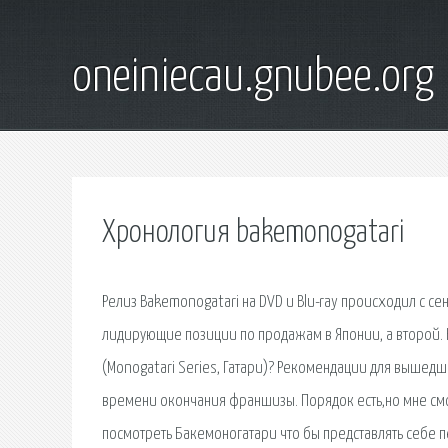
oneiniecau.gnubee.org
Хронология bakemonogatari
Релиз Bakemonogatari на DVD и Blu-ray происходил с с
лидирующие позиции по продажам в Японии, а второй.
(Monogatari Series, Гатари)? Рекомендации для вышедш
времени окончания франшизы. Порядок есть,но мне см
посмотреть Бакемоногатари что бы представлять себе п