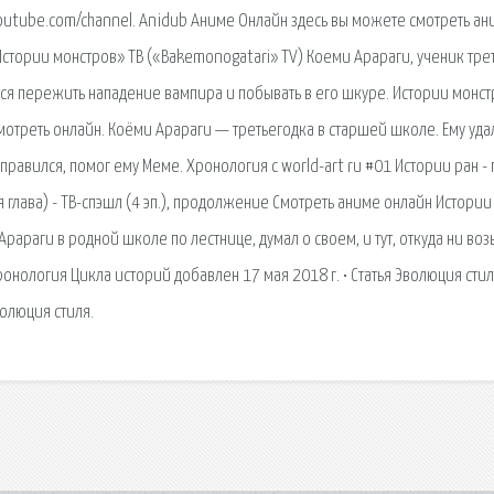
youtube.com/channel. Anidub Аниме Онлайн здесь вы можете смотреть ан
стории монстров» ТВ («Bakemonogatari» TV) Коеми Арараги, ученик тре
ся пережить нападение вампира и побывать в его шкуре. Истории монст
смотреть онлайн. Коёми Арараги — третьегодка в старшей школе. Ему уда
правился, помог ему Меме. Хронология с world-art ru #01 Истории ран - 
я глава) - ТВ-спэшл (4 эп.), продолжение Смотреть аниме онлайн Истории
араги в родной школе по лестнице, думал о своем, и тут, откуда ни воз
ронология Цикла историй добавлен 17 мая 2018 г. • Статья Эволюция сти
волюция стиля.