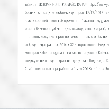
тайтлов - ИСТОРИИ МОНСТРОВ ЛАЙФ КАНАЛ! https://www.
бесплатно в озвучке любимых даберов. 12/13/2017 · «И
класса средней школы. За время своей жизни ему удает
сезон / Bakemonogatari — даты выхода, список серий, 
пережить атаку вампиров, но самостоятельно он бы не с
эп.), адаптация ранобэ, 2016 #02 История кошки (чёрна
монстров Bakemonogatari Шел как-то выпускник Коёми Ар
сверху на него падает красивая девушка. • Подраздел Х
Симбо полностью переработана 1 мая 2018 г. • Статья Э