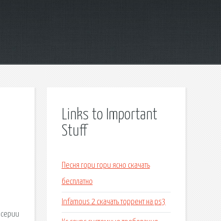
Links to Important
Stuff
Песня гори гори ясно скачать
бесплатно
Infamous 2 скачать торрент на ps3
 серии