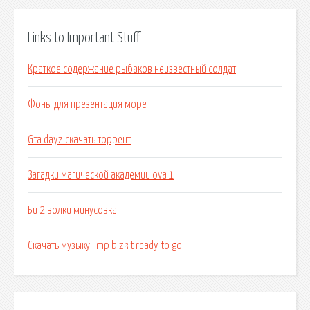
Links to Important Stuff
Краткое содержание рыбаков неизвестный солдат
Фоны для презентация море
Gta dayz скачать торрент
Загадки магической академии ova 1
Би 2 волки минусовка
Скачать музыку limp bizkit ready to go