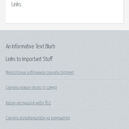
Links
An Informative Text Blurb
Links to Important Stuff
Многоточие избранное скачать торрент
Скачать новые песни гр самур
Хазин лестница в небо fb2
Скачать вольфенштайн на компьютер