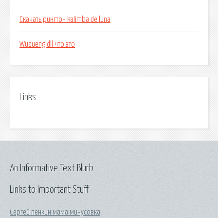
Скачать рингтон kalimba de luna
Wuaueng dll что это
Links
An Informative Text Blurb
Links to Important Stuff
Сергей пенкин мама минусовка