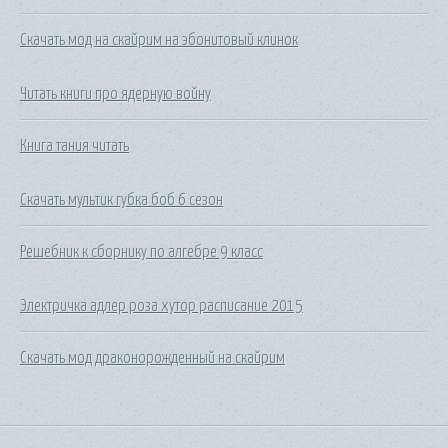
Скачать мод на скайрим на эбонитовый клинок
Читать книги про ядерную войну
Книга тания читать
Скачать мультик губка боб 6 сезон
Решебник к сборнику по алгебре 9 класс
Электричка адлер роза хутор расписание 2015
Скачать мод драконорожденный на скайрим