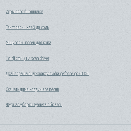
Игры лего биониклов
Текст песни хлеб да соль
Минусовки песен для рэпа
Hp clj cm1312 scan driver
Драйвера на видеокарту nvidia geforce go 6100
Скачать дима колдун все песни
Журнал уборки туалета образец