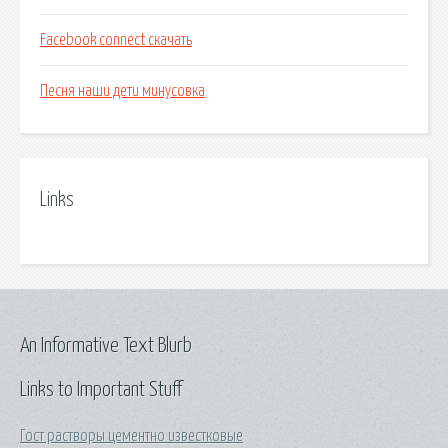
Facebook connect скачать
Песня наши дети минусовка
Links
An Informative Text Blurb
Links to Important Stuff
Гост растворы цементно известковые