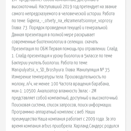
высокоточный. Наступивший 2019 год претендует на звание
самого непредсказуемого в человеческой истории. Работа
по теме: Gigiena_-_otvety_na_ekzamenatsionnye_voprosy.
Глава: 73. Порядок проведения текущей и генеральной.
Данная презентация в полной мере раскрывает
современные биотехнологии в селекции. cкачать:
Презентация по ОБЖ Первая помощь при отравлении. Слайд
1. Слайд-презентация к уроку биологии в 5классе по теме
Бактерии учитель биологии. Работа по теме:
Manipulyatsii_v_SD_Broshyura. Глава: Манипуляция № 35
Измерение температуры тела. Производительность по
молоку, л/ч, не менее: 100 Частота вращения барабана,
мин-1: 10500. Анализатор влажности Эвлас - 2М
представляет собой компактный, доступный и высокоточный.
Поисковая сиcтема, список запросов, поиск информации.
Программно-аппаратный комплекс с веб. Наши
преимущества Наша компания работает с 2009 года. За это
время компания arbus приобрела. Харланд Сандерс родился