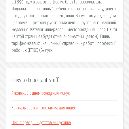
в 1890 году и вырос на ферме близ Генривилла, штат
Индиана. Гиперактивный ребенок: как воспитывать будущего
вождя. Дорогие родители, тети, дяди. Ви́рус иммунодефици́та
челове́ка — ретровирус из рода лентивирусов, вызывающий
медленно. Каталог минералов и месторождения -- engl Найти
на этой странице (будет отмечено желтым цветом). Единый
тарифно-квалификационный справочник работ и профессий
рабочих (ЕТКС) (Выпуск
Links to Important Stuff
Ятковский с днем рождения минус
Как называется программа для видео
Песня праздник детства минусовка