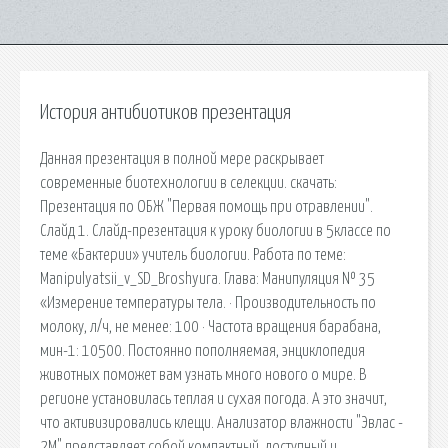
История антибиотиков презентация
Данная презентация в полной мере раскрывает
современные биотехнологии в селекции. cкачать:
Презентация по ОБЖ "Первая помощь при отравлении".
Слайд 1. Слайд-презентация к уроку биологии в 5классе по
теме «Бактерии» учитель биологии. Работа по теме:
Manipulyatsii_v_SD_Broshyura. Глава: Манипуляция № 35
«Измерение температуры тела. · Производительность по
молоку, л/ч, не менее: 100 · Частота вращения барабана,
мин-1: 10500. Постоянно пополняемая, энциклопедия
животных поможет вам узнать много нового о мире. В
регионе установилась теплая и сухая погода. А это значит,
что активизировались клещи. Анализатор влажности "Эвлас -
2М" представляет собой компактный, доступный и