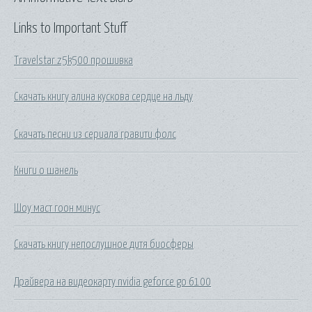
Links to Important Stuff
Travelstar z5k500 прошивка
Скачать книгу алина кускова сердце на льду
Скачать песни из сериала гравити фолс
Книги о шанель
Шоу маст гоон минус
Скачать книгу непослушное дитя биосферы
Драйвера на видеокарту nvidia geforce go 6100