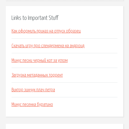
Links to Important Stuff
Как оформить приказ на отпуск образец
Скачать игру про слендермена на андроид
Минус песни черный кот за углом
Загрузка метаданных торрент
Виктор зинчук плач петра
Минус песенка буратино