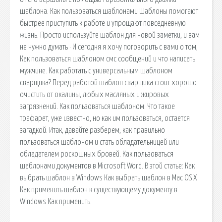
шаблона. Как пользоваться шаблонами Шаблоны помогают
быстрее приступить к работе и упрощают повседневную
жизнь. Просто используйте шаблон для новой заметки, и вам
не нужно думать · И сегодня я хочу поговорить с вами о том,
Как пользоваться шаблоном смс сообщений и что написать
мужчине. Как работать с универсальным шаблоном
сварщика? Перед работой шаблон сварщика стоит хорошо
очистить от окалины, любых масляных и жировых
загрязнений. Как пользоваться шаблоном. Что такое
трафарет, уже известно, но как им пользоваться, остается
загадкой. Итак, давайте разберем, как правильно
пользоваться шаблоном и стать обладательницей или
обладателем роскошных бровей. Как пользоваться
шаблонами документов в Microsoft Word. В этой статье: Как
выбрать шаблон в Windows Как выбрать шаблон в Mac OS X
Как применить шаблон к существующему документу в
Windows Как применить.