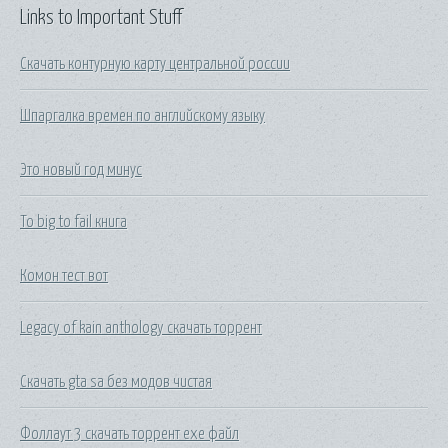
Links to Important Stuff
Скачать контурную карту центральной россии
Шпаргалка времен по английскому языку
Это новый год минус
To big to fail книга
Комон тест вот
Legacy of kain anthology скачать торрент
Скачать gta sa без модов чистая
Фоллаут 3 скачать торрент exe файл