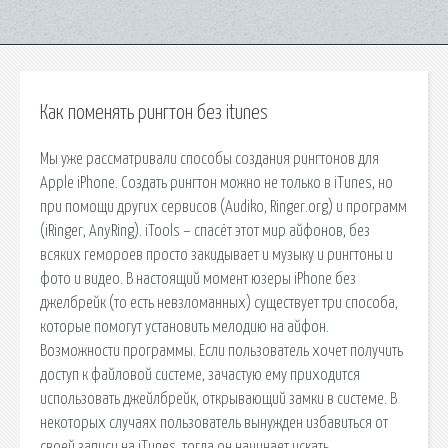
Как поменять рингтон без itunes
Мы уже рассматривали способы создания рингтонов для
Apple iPhone. Создать рингтон можно не только в iTunes, но
при помощи других сервисов (Audiko, Ringer.org) и программ
(iRinger, AnyRing). iTools – спасёт этот мир айфонов, без
всяких гемороев просто закидывает и музыку и рингтоны и
фото и видео. В настоящий момент юзеры iPhone без
джелбрейк (то есть невзломанных) существует три способа,
которые помогут установить мелодию на айфон.
Возможности программы. Если пользователь хочет получить
доступ к файловой системе, зачастую ему приходится
использовать джейлбрейк, открывающий замки в системе. В
некоторых случаях пользователь вынужден избавиться от
своей записи на iTunes, тогда он начинает искать