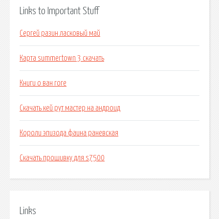
Links to Important Stuff
Сергей разин ласковый май
Карта summertown 3 скачать
Книги о ван гоге
Скачать кей рут мастер на андроид
Короли эпизода фаина раневская
Скачать прошивку для s7500
Links