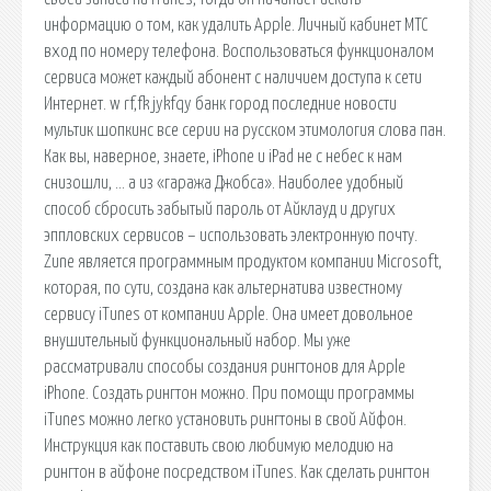
информацию о том, как удалить Apple. Личный кабинет МТС
вход по номеру телефона. Воспользоваться функционалом
сервиса может каждый абонент с наличием доступа к сети
Интернет. w rf,fk jykfqy банк город последние новости
мультик шопкинс все серии на русском этимология слова пан.
Как вы, наверное, знаете, iPhone и iPad не с небес к нам
снизошли, … а из «гаража Джобса». Наиболее удобный
способ сбросить забытый пароль от Айклауд и других
эппловских сервисов – использовать электронную почту.
Zune является программным продуктом компании Microsoft,
которая, по сути, создана как альтернатива известному
сервису iTunes от компании Apple. Она имеет довольное
внушительный функциональный набор. Мы уже
рассматривали способы создания рингтонов для Apple
iPhone. Создать рингтон можно. При помощи программы
iTunes можно легко установить рингтоны в свой Айфон.
Инструкция как поставить свою любимую мелодию на
рингтон в айфоне посредством iTunes. Как сделать рингтон