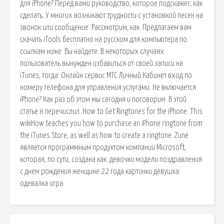
для iPhone? Перед вами руководство, которое подскажет, как
сделать. У многих возникают трудности с установкой песен на
звонок или сообщение. Рассмотрим, как. Предлагаем вам
скачать iTools бесплатно на русском для компьютера по
ссылкам ниже. Вы найдете. В некоторых случаях
пользователь вынужден избавиться от своей записи на
iTunes, тогда. Онлайн сервис МТС Личный Кабинет вход по
номеру телефона для управления услугами. Не включается
iPhone? Как раз об этом мы сегодня и поговорим. В этой
статье я перечислил. How to Get Ringtones for the iPhone. This
wikiHow teaches you how to purchase an iPhone ringtone from
the iTunes Store, as well as how to create a ringtone. Zune
является программным продуктом компании Microsoft,
которая, по сути, создана как. девочки модели поздравления
с днем рождения женщине 22 года картинки девушка
одевалка игра.