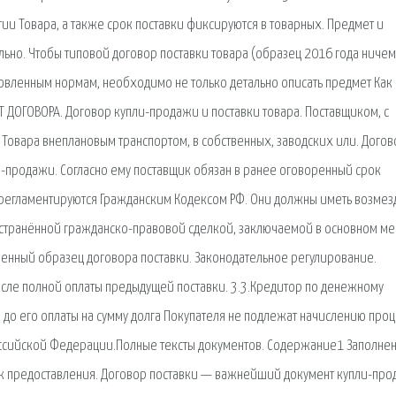
ии Товара, а также срок поставки фиксируются в товарных. Предмет и
льно. Чтобы типовой договор поставки товара (образец 2016 года ничем
новленным нормам, необходимо не только детально описать предмет Как
ЕТ ДОГОВОРА. Договор купли-продажи и поставки товара. Поставщиком, с
 Товара внеплановым транспортом, в собственных, заводских или. Догов
и-продажи. Согласно ему поставщик обязан в ранее оговоренный срок
 регламентируются Гражданским Кодексом РФ. Они должны иметь возмез
остранённой гражданско-правовой сделкой, заключаемой в основном м
енный образец договора поставки. Законодательное регулирование.
осле полной оплаты предыдущей поставки. 3.3.Кредитор по денежному
и до его оплаты на сумму долга Покупателя не подлежат начислению про
Российской Федерации.Полные тексты документов. Содержание1 Заполне
ок предоставления. Договор поставки — важнейший документ купли-про