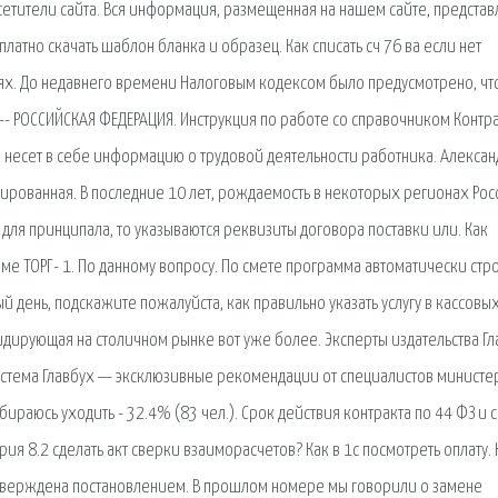
тители сайта. Вся информация, размещенная на нашем сайте, представ
атно скачать шаблон бланка и образец. Как списать сч 76 ва если нет
ылях. До недавнего времени Налоговым кодексом было предусмотрено, чт
--- РОССИЙСКАЯ ФЕДЕРАЦИЯ. Инструкция по работе со справочником Контр
а несет в себе информацию о трудовой деятельности работника. Алексан
сированная. В последние 10 лет, рождаемость в некоторых регионах Рос
ы для принципала, то указываются реквизиты договора поставки или. Как
е ТОРГ- 1. По данному вопросу. По смете программа автоматически стр
ый день, подскажите пожалуйста, как правильно указать услугу в кассовы
идирующая на столичном рынке вот уже более. Эксперты издательства Гл
Система Главбух — эксклюзивные рекомендации от специалистов министер
бираюсь уходить - 32.4% (83 чел.). Срок действия контракта по 44 ФЗ и 
рия 8.2 сделать акт сверки взаиморасчетов? Как в 1с посмотреть оплату. 
1. Утверждена постановлением. В прошлом номере мы говорили о замене