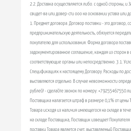
2.2. Доставка осуществляется либо. с одной стороны, и
свидет-ва или довер-сти ооо на основании устава или 
1. Предмет договора. Договор поставки - это договор,
предпринимательскую деятельность, обязуется переда
покупателю для использования. Форма договора постав
задокументированное соглашение, каждая из сторон в 
соответствующие органы или непосредственно. 3.1. Усл
Спецификациях к настоящему Договору. Расходы по дост
выставляются отдельно. В случае невозможности опреде
рублей! - сделайте звонок по номеру: +79255467550 либ
Поставщика налагается штраф в размере 0,1% от цены Т
Товара исходя из наличия имеющегося на складе в течен
на складе Поставщика, Поставщик извещает Покупателя 
поставки Товара является счет, выставляемый Поставщик