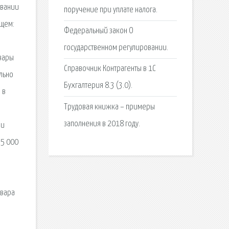
овании
поручение при уплате налога.
ющем:
Федеральный закон О
государственном регулировании.
вары
Справочник Контрагенты в 1С
льно
Бухгалтерия 8.3 (3.0).
 в
Трудовая книжка – примеры
заполнения в 2018 году.
ли
 5 000
овара