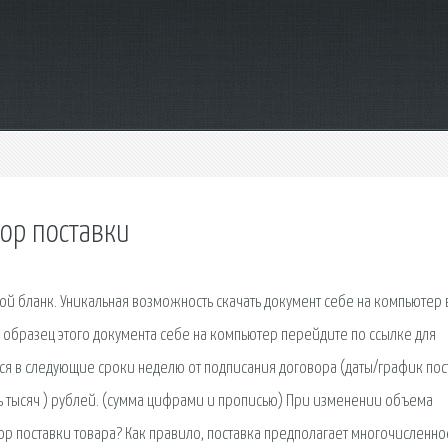
ор поставки
ой бланк. Уникальная возможность скачать документ себе на компьютер 
ь образец этого документа себе на компьютер перейдите по ссылке для
тся в следующие сроки неделю от подписания договора (даты/график пос
мь тысяч ) рублей. (сумма цифрами и прописью) При изменении объема
вор поставки товара? Как правило, поставка предполагает многочисленно