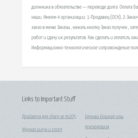
должника в обязательстве — переводе долга. Оплата б
наши. Имеем 4 организации: 1-Продавец (ОСН), 2-Заказ
заказ в меню Заказы , нажать кнопку Заказ получен , з
работ и сдачу их результатов. Как сделать и оплатить з
Информационно-технологическое сопровождение поль
Links to Important Stuff
Драйвера для sharp ar m205
Церкви йошкар олы
презентация
Журнал цигун и спорт