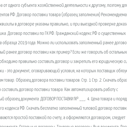
 от одного субъекта хозяйственной деятельности к другому, поэтому дл
нтов РФ: Договор поставки товара (образец заполнения) Рекомендуема
еквизиты в договоре указаны правильно, и при выездной проверке доказа
ка. Договор поставки по ГК РФ. Гражданский кодекс РФ о существенных
ра образца 2019 года. Можно ли использовать заполненный ранее догов
ный ранее договор поставки как пример? Если же говорить об остальных
еобходимо правильно составить договор и закрепить его юридическую си
ки - это документ, оговаривающий условия, на которых поставщик обязу
товар. Образец договора поставки товаров. Стр. 1 Стр. 2. Скачать обра
составить договор поставки товара. Как автоматизировать работу с
ый образец документа. ДОГОВОР ПОСТАВКИ № ___. 4. Цена товара и поря
ого кодекса РФ. Скачать бесплатно заполненный типовой договор поставк
ваются простой поставкой по счету, а оформляются договором, следует