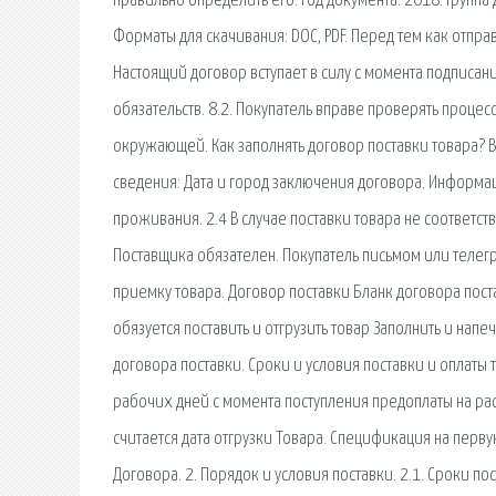
правильно определить его. Год документа: 2018. Группа
Форматы для скачивания: DOC, PDF. Перед тем как отправ
Настоящий договор вступает в силу с момента подписан
обязательств. 8.2. Покупатель вправе проверять процес
окружающей. Как заполнять договор поставки товара? 
сведения: Дата и город заключения договора. Информац
проживания. 2.4 В случае поставки товара не соответс
Поставщика обязателен. Покупатель письмом или теле
приемку товара. Договор поставки Бланк договора пост
обязуется поставить и отгрузить товар Заполнить и на
договора поставки. Сроки и условия поставки и оплаты
рабочих дней с момента поступления предоплаты на рас
считается дата отгрузки Товара. Спецификация на перв
Договора. 2. Порядок и условия поставки. 2.1. Сроки 