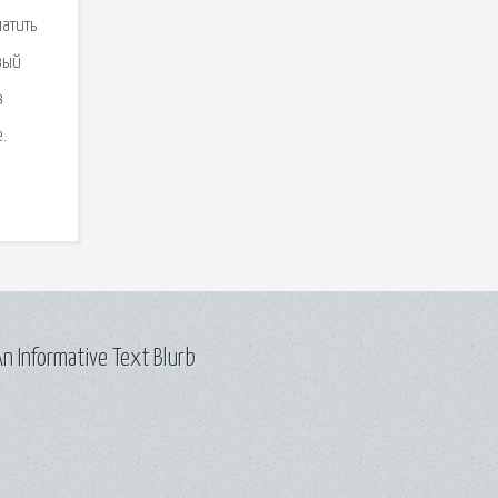
атить
вый
в
.
n Informative Text Blurb