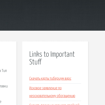
Links to Important
Stuff
в Тип
Скачать карты тибериум варс
тавки
Исковое заявление по
неосновательному обогащению
е