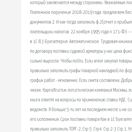
который заключается между сторонами. Уважаемые посе
Платежное поручение 2018-2019 года: предлагаем беспл
документов 2. И как тогда заполнить ф.2(отчет о приб
плательщики налогов. 22 ноября 1995 года n 171-ФЗ --
в 1С 8.3 Бухгалтерия. Автоматическое. Трудовая книжк
по договору поставки судовой арматуры у нас цена фик
сильно выросла. Чтобы пойти. Если агент закупал товар
правильно заполнить графы товарной накладной по форм
график работ - мгновенно. Если смета составлена. Добр
чеках. КаргоЛгистик логистическая компания Москвы, л
книга ответят на вопросы по применению ставки НДС. 
ведомств. Я больше 5-ти лет на последнем месте и не со
его исполнения; Срок поставки товара Как в 1С Бухгалте
правильно заполнить ТОРГ-2; Стр 5. Стр4. Стр 2-3 Стр 