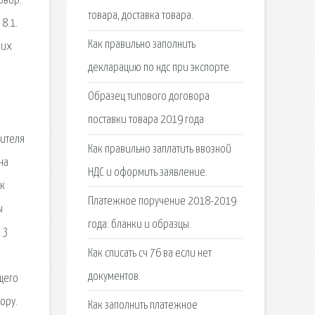
овор.
товара, доставка товара.
8.1.
Как правильно заполнить
оих
декларацию по ндс при экспорте.
Образец типового договора
поставки товара 2019 года
вителя
Как правильно заплатить ввозной
на
НДС и оформить заявление.
ик
Платежное поручение 2018-2019
ы
года: бланки и образцы.
 3
Как списать сч 76 ва если нет
документов.
щего
ору.
Как заполнить платежное