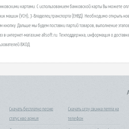
анковскими картами. С использованием банковской карты Вы можете опл
чик машин (УСН), 3-Владелец транспорта (ЕНВД). Необходимо открыть но
атем кнопку. Дальше мы будем поставки партий товаров, выполнение этапо
аказ в интернет-магазине allsoft.ru. Техподдержка, информация о доставке
зователей ВХОД.
A
Скачать бесплатно песню
Скачать игру свинка пеппа на
статус кво армия
телефон