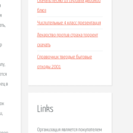
Скачать песню из сериала двойной
я
блюз
я
Числительные 4 класс презентация
ть,
Лекарство против страха торрент
скачать
ор
Справочник твердые бытовые
лу,
отходы 2001
ется
зец в
док
Links
и,
Организация является покупателем