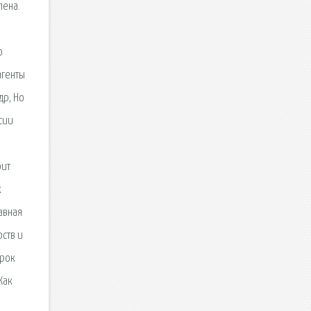
лена.
о
агенты
др, Но
сии
оит
х
авная
ств и
срок
Как