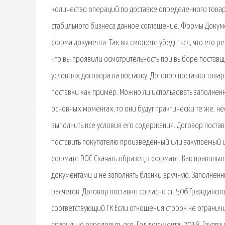
количество операций по доставке определенного товара
стабильного бизнеса данное соглашение. Формы Докуме
форма документа. Так вы сможете убедиться, что его р
что вы проявили осмотрительность при выборе поставщи
условиях договора на поставку. Договор поставки това
поставки как пример. Можно ли использовать заполнен
основных моментах, то они будут практически те же: н
выполнить все условия его содержания. Договор постав
поставить покупателю произведённый или закупаемый им 
формате DOC Скачать образец в формате. Как правильно 
документами и не заполнять бланки вручную. Заполненн
расчетов. Договор поставки согласно ст. 506 Гражданск
соответствующий ГК Если отношения сторон не ограничи