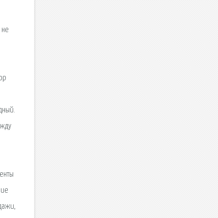
 не
ор
дный.
ежду
центы
ние
дажи,