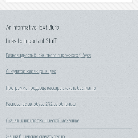
An Informative Text Blurb
Links to Important Stuff
Разновидность бисквитного пирожного 5 букв
Симулятор харакири видео
Программа продавца кассира скачать бесплатно
Расписание автобуса 232 из обнинска
Скачать книги по технической механике
Жанна бичевская скачать песню