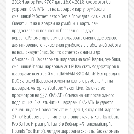
2018?! автор Pixel9707 дата 16.04.2018. Скоро этот баг
устронят! СКАЧАТЬ. Чит на шарарам карту, румбики и
смешинки! Работает! автор Denis Snow дата 22.07.2018.
Скачать чит на шарарам на румбики и карты вам
предоставлено полностью бесплатно и в двух
версиях.Рекомендую вам использовать именно две версии
для мгновенного начисления румбиков и стабильной работы
на ваш аккаунт.Спасибо что остаетесь с нами и до
обновлений. Как взломать шарарам на всё?! Карты, румбики,
смешинки! Взлом шарарама 2018! Как стать Модераторов в
шарараме всего за 9 мин ШАРАРАМ ВЗЛОМАЛИ?! Вся правда о
DDOS атаках! Шарарам взлом на карты и румбики. Чит на
шарарам. Автор на Youtube: Mexon Live. Количество
просмотров на 537. СКАЧАТЬ. Ссылка на чит после одного
подписчика. Скачать Чит на шарарам. СКАЧАТЬ Не удается
скачать видео? Поделитесь этим видео. QR-код с URL-адресом.
2) - ✅ Выберете и нажмите на кнопку скачать. Как Полюбить
Pvp За Три Игры.mp3. Гсвг Згв Веймар 45 Танковый.mp3.
Hounds Tooth.mp3. чит для шарарама скачать. Как взломать