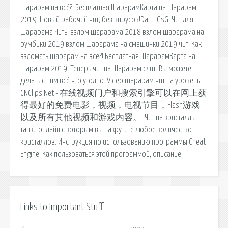
Шарарам на всё?! Бесплатная ШарарамКарта на Шарарам
2019. Новый рабочий чит, без вирусов!Dart_GsG. Чит для
Шарарама Читы взлом шарарама 2018 взлом шарарама на
румбики 2019 взлом шарарама на смешинки 2019 чит. Как
взломать шарарам на всё?! Бесплатная ШарарамКарта на
Шарарам 2019. Теперь чит на Шарарам слит. Вы можете
делать с ним всё что угодно. Video шарарам чит на уровень -
CNClips.Net - 在线视频门户和搜索引擎可以在网上获
得最好的免费电影，视频，电视节目，Flash游戏
以及所有其他视频和游戏内容。. Чит на кристаллы
танки онлайн с которым вы накрутите любое количество
кристаллов. Инструкция по использованию программы Cheat
Engine. Как пользоваться этой программой, описание.
Links to Important Stuff