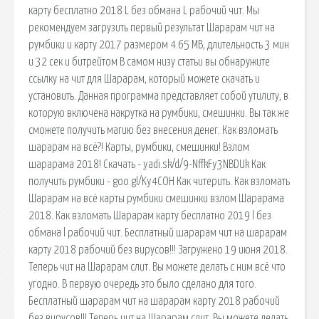
карту бесплатно 2018 L без обмана L рабочий чит. Мы
рекомендуем загрузить первый результат Шарарам чит на
румбики и карту 2017 размером 4.65 MB, длительность 3 мин
и 32 сек и битрейтом В самом низу статьи вы обнаружите
ссылку на чит для Шарарам, который можете скачать и
установить. Данная программа представляет собой утилиту, в
которую включена накрутка на румбики, смешинки. Вы так же
сможете получить магию без внесения денег. Как взломать
шарарам на всё?! Карты, румбики, смешинки! Взлом
шарарама 2018! Скачать - yadi.sk/d/9-NffkFy3NBDUk Как
получить румбики - goo.gl/Ky4COH Как читерить. Как взломать
Шарарам на всё карты румбики смешинки взлом Шарарама
2018. Как взломать Шарарам карту бесплатно 2019 l без
обмана l рабочий чит. Бесплатный шарарам чит на шарарам
карту 2018 рабочий без вирусов!!! Загружено 19 июня 2018.
Теперь чит на Шарарам слит. Вы можете делать с ним всё что
угодно. В первую очередь это было сделано для того.
Бесплатный шарарам чит на шарарам карту 2018 рабочий
без вирусов!!! Теперь чит на Шарарам слит. Вы можете делать