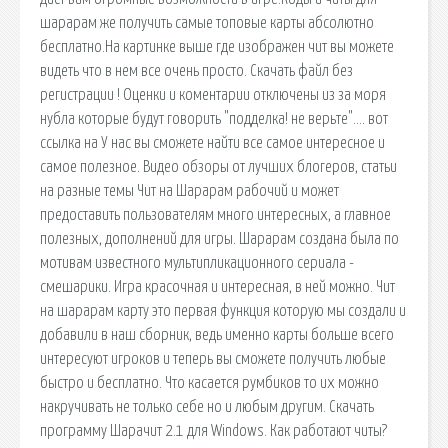
шарарам же получить самые топовые карты абсолютно
бесплатно.На картинке выше где изображен чит вы можете
видеть что в нем все очень просто. Скачать файл без
регистрации ! Оценки и коментарии отключены из за моря
нубла которые будут говорить "подделка! не верьте"…. вот
ссылка на У нас вы сможете найти все самое интересное и
самое полезное. Видео обзоры от лучших блогеров, статьи
на разные темы Чит на Шарарам рабочий и может
предоставить пользователям много интересных, а главное
полезных, дополнений для игры. Шарарам создана была по
мотивам известного мультипликационного сериала -
смешарики. Игра красочная и интересная, в ней можно. Чит
на шарарам карту это первая функция которую мы создали и
добавили в наш сборник, ведь именно карты больше всего
интересуют игроков и теперь вы сможете получить любые
быстро и бесплатно. Что касается румбиков то их можно
накручивать не только себе но и любым другим. Скачать
программу Шарачит 2.1 для Windows. Как работают читы?