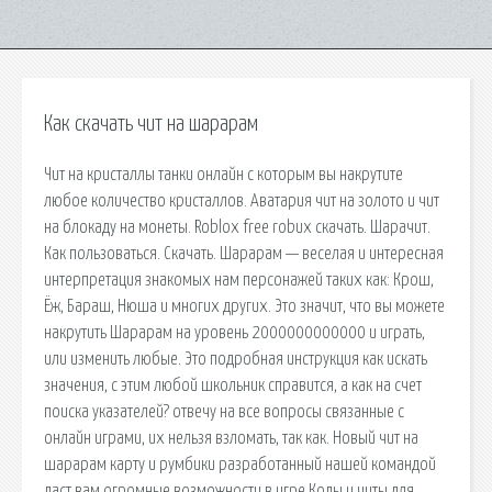
Как скачать чит на шарарам
Чит на кристаллы танки онлайн с которым вы накрутите
любое количество кристаллов. Аватария чит на золото и чит
на блокаду на монеты. Roblox free robux скачать. Шарачит.
Как пользоваться. Скачать. Шарарам — веселая и интересная
интерпретация знакомых нам персонажей таких как: Крош,
Ёж, Бараш, Нюша и многих других. Это значит, что вы можете
накрутить Шарарам на уровень 2000000000000 и играть,
или изменить любые. Это подробная инструкция как искать
значения, с этим любой школьник справится, а как на счет
поиска указателей? отвечу на все вопросы связанные с
онлайн играми, их нельзя взломать, так как. Новый чит на
шарарам карту и румбики разработанный нашей командой
даст вам огромные возможности в игре.Коды и читы для