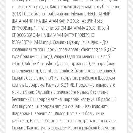
с ним всё что угодно. Как взломать шарарам карту бесплатно
2019 l без обмана l рабочий чит. Filename: БЕСПЛАТНЫЙ
ШАРАРАМ ЧИТ НА ШАРАРАМ КАРТУ 2018 РАБОЧИЙ БЕЗ
ВИРУСОВ.mp3. Filename: ВЗЛОМ ШАРАРАМА 2018 НОВЫЙ
СПОСОБ ВЗЛОМА НА ШАРАРАМ КАРТУ ПРОВЕРЕНО
РАЗРАБОТЧИКАМИ.mp3. Скачать музыку или видео. - Для
создания чита пришлось использовать cheat engine 6.3 (От
туда брал нужный код), Winject (для применении на веб
сайте), Adobe Photoshop (для оформления), сайт ip2 ( для
определения ip), camtasia studio 8 (монтирование видео).
Скачать бесплатно mp3 Как накрутить румбики и Шарарам
карту в Шарараме. Размер: 8.23 MB, Продолжительность: 6
мин и 15 сек. Слушайте и скачивайте музыку бесплатно.
Бесплатный шарарам чит на шарарам карту 2018 рабочий
без вирусов!!! шарарам чит 2.0 скачать. - Как взломать
Шарарам? Шарачит 2.1. Видео-Шутка Чит больше не
работает, Но если хотите на него посмотреть то вот ссылка.
Скачать. Как получить шарарам Карту и румбики без читов