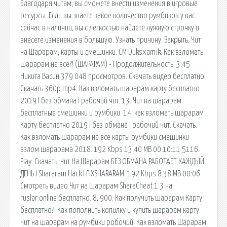
Благодаря читам, вы сможете внести изменения в игровые
ресурсы. Если вы знаете какое количество румбиков у вас
сейчас в наличии, вы с легкостью найдете нужную строчку и
внесете изменения в большую. Узнать причину. Закрыть. Чит
на Шарарам, карты и смешинки. CM Duksxamik. Как взломать
шарарам на всё?! (ШАРАРАМ) - Продолжительность: 3:45
Никита Васин 379 048 просмотров. Скачать видео бесплатно.
Скачать 360p mp4. Как взломать шарарам карту бесплатно
2019 l без обмана l рабочий чит. 13. Чит на шарарам
бесплатные смешинки и румбики. 14. как взломать шарарам
Карту бесплатно 2019 l без обмана l рабочий чит. Скачать.
Как взломать шарарам на всё карты румбики смешинки
взлом шарарама 2018. 192 Kbps 13.40 MB 00:10:11 5116.
Play. Скачать. Чит На Шарарам БЕЗ ОБМАНА РАБОТАЕТ КАЖДЫЙ
ДЕНЬ I Shararam Hack I FIXSHARARAM. 192 Kbps 8.38 MB 00:06.
Смотреть видео Чит на Шарарам SharaCheat 1.3 на
ruslar.online бесплатно. 8, 900. Как получить шарарам Карту
бесплатно?! Как пополнить копилку и купить шарарам карту.
Чит на шарарам на румбики робочий. Как взломать Шарарам