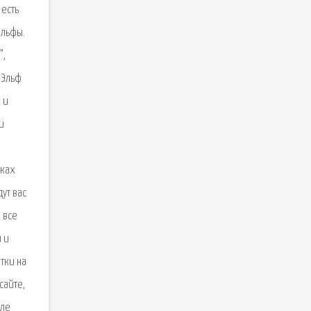
 есть
Эльфы.
",
 Эльф
 и
и
нках
ут вас
 все
 и
тки на
сайте,
сле