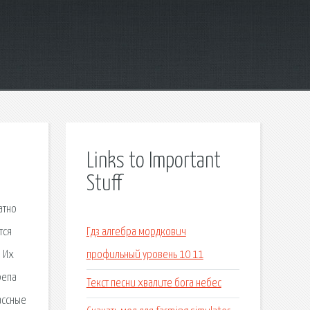
Links to Important
Stuff
атно
тся
Гдз алгебра мордкович
. Их
профильный уровень 10 11
репа
Текст песни хвалите бога небес
ассные