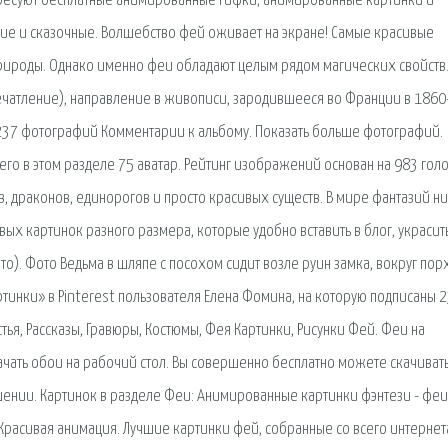
нтересуют бесплатные анимированные гифки, анимированные картинки и
ие и сказочные. Волшебство фей оживает на экране! Самые красивые
 природы. Однако именно феи обладают целым рядом магических свойств
ечатление), направление в живописи, зародившееся во Франции в 1860-х
 237 фотографий Комментарии к альбому. Показать больше фотографий.
го в этом разделе 75 аватар. Рейтинг изображений основан на 983 голо
в, драконов, единорогов и просто красивых существ. В мире фантазий ни
вых картинок разного размера, которые удобно вставить в блог, украсит
то). Фото Ведьма в шляпе с посохом сидит возле руин замка, вокруг пор
тинки» в Pinterest пользователя Елена Фомина, на которую подписаны 
тья, Рассказы, Гравюры, Костюмы, Фея Картинки, Рисунки Фей. Феи на
ачать обои на рабочий стол. Вы совершенно бесплатно можете скачиват
ении. Картинок в разделе Феи: Анимированные картинки фэнтези - феи
Красивая анимация. Лучшие картинки фей, собранные со всего интернет