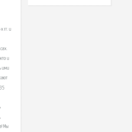
.
 гг. и
сах.
кто и
ь ими
хают
235
ь
,
а! Мы