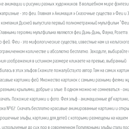
кже анимации и рисунки разных художников. В волшебном мире фэнтези
апризные - это феи. Главная » Анимация » Сказочные существа » Феи и 
оду компания Дисней выпустила первый полнометражный мультфильм "Феи
Главными героями мультфильма являются феи Динь-Динь, Фауна, Розетта.
о фей. Феи - это мифологические существа, известные нам из кельтского
ограниченном количестве и абсолютно бесплатно. Заходите, выбирайте 
ения изображения в истинном размере кликаете на превью, выбранный
илась в этих эльфов.Скажите пожалуйста,кто автор.Там на самих карти
 Красивые картинки фей. Множество картинок с самыми разными феями жд
 разными крыльями, добрые и злые. В одном можно не сомневаться - они
качать. Похожие картинки и фото. Фея эльф - анимационные gif картинки
казка №67. Скачать бесплатно красивые анимированные картинки и откры
 крошечные эльфы, картинки для детей с которыми размещены на нашем 
, используемые до сих пор в современном Популярными эльфы стали по