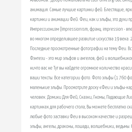
Альбомов:. Добро пожаловать на сайт Gifki.org! Вас и
анимация. Самые лучшие картинки фей. Блестящие, ярк
картинки и анимации Фей. Феи, как и эльфы, это духи
Импрессионизм (Impressionism, франц. impression - вп
во многом определившее развитие искусства 19 века.
Последние просмотренные фотографии на тему Феи. Все
Фэнтези - это мир эльфов и ангелов, фей и волшебнико
ничто вас не Тут вы найдете огромное количество краси
ваши тексты. Все категории фото. Фото эльфы (1 760 фо
маленькие эльфы. Просмотрите доску «Феи и эльфы-кар
человек. Домики Для Фей, Сказки, Гномы, Падающие Лис
картинках для рабочего стола, Вы можете бесплатно ск
любые фото заставки Феи в высоком качестве и разреш
эльфы, ангелы, драконы, лошади, волшебники, ведьмы. 