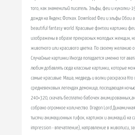
того, как знаменитый писатель. Эльфы, феи и куколки-
дождя на Яндекс.Фотках. Download Феи и эльфы Обои apk 0
beautiful fantasy world. Красивые фэнтэзи картинки феи
изображены в образе прекрасных молодых женщин, но 
животного или красивого цветка. По своему желанию он
Случайные картинки Иногда попадается именно тот ават
любим добавлять сюда классные картинки, которые мож
самые красивые. Маша, медведь и волки раскраска Кто ж
средневековых легендах демоница, посещающая ночью
240+320, скачать бесплатно бабочек анимированных,ани
собрано огромное количество. Dragon Lord Динамичная 
тысячи анимационных гифок, картинок и анимаций на сай
impression - впечатление), направление в живописи, з