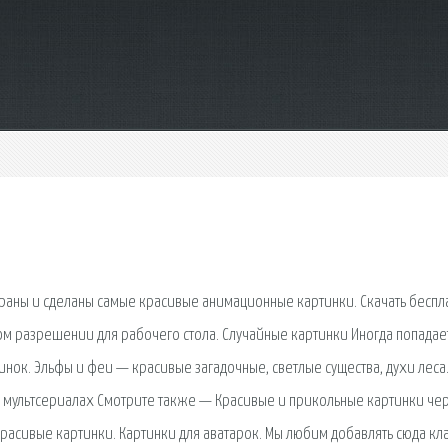
браны и сделаны самые красивые анимационные картинки. Скачать беспл
 разрешении для рабочего стола. Случайные картинки Иногда попадае
нок. Эльфы и феи — красивые загадочные, светлые существа, духи леса
, мультсериалах Смотрите также — Красивые и прикольные картинки че
Красивые картинки. Картинки для аватарок. Мы любим добавлять сюда кл