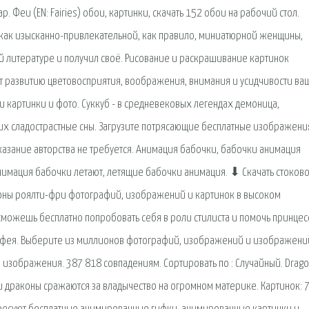
. Феи (EN: Fairies) обои, картинки, скачать 152 обои на рабочий стол.
как изысканно-привлекательной, как правило, миниатюрной женщины,
й литературе и получил своё. Рисование и раскрашивание картинок
ет развитию цветовосприятия, воображения, внимания и усидчивости ва
и картинки и фото. Суккуб - в средневековых легендах демоница,
х сладострастные сны. Загрузите потрясающие бесплатные изображени
азание авторства не требуется. Анимация бабочки, бабочки анимация
нимация бабочки летают, летящие бабочки анимация. ⬇ Скачать стоков
оны роялти-фри фотографий, изображений и картинок в высоком
 сможешь бесплатно попробовать себя в роли стилиста и помочь принце
о фея. Выберите из миллионов фотографий, изображений и изображени
и изображения. 387 818 совпадениям. Сортировать по : Случайный. Drago
и драконы сражаются за владычество на огромном материке. Картинок: 