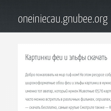
oneiniecau.gnubee.org
Картинки феи и эльфы скачать
Добро пожаловать на мир гиф.ком! На этом ресурсе со
широкоформатные обои феи и эльфы картинки в нужном
именно тот аватар, который нужен Животные 6576 карти
часто можно встретить в различных фильмах, сериалах
— скачать бесплатно, самые крутые Смотрите также — 