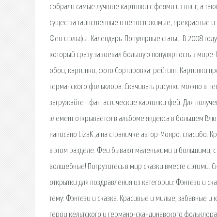
собрали самые лучшие картинки с феями из книг, а та
существа таинственные и непостижимые, прекрасные и к
Феи и эльфы. Календарь. Популярные статьи. В 2008 г
который сразу завоевал большую популярность в мире. 
обои, картинки, фото Сортировка: рейтинг. Картинки пр
германского фольклора. Скачивать рисунки можно в не
загружайте - фантастические картинки фей. Для получ
элемент открывается в альбоме яндекса в большем Влюб
написано LizаK ,а на страничке автор-Монро. спасибо.
в этом разделе. Феи бывают маленькими и большими, с
волшебные! Погрузитесь в мир сказки вместе с этими. С
открытки для поздравления из категории: Фэнтези и с
тему: Фэнтези и сказка. Красивые и милые, забавные и
герои кельтского и германо-скандинавского фольклора