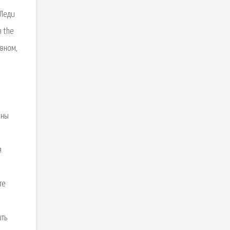
 Леди
m the
овном,
аны
я
те
ить