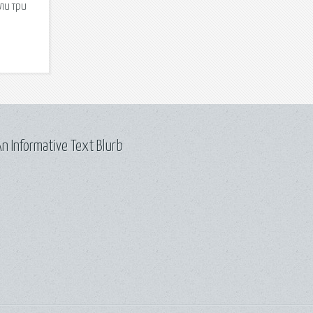
ли три
n Informative Text Blurb