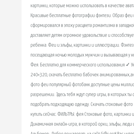
картинки, которые можно использовать в качестве аватар
Красивые бесплатные фотографии фэнтези. Образ феи 
сформировался в эпоху расцвета романтизма в западно
доставляет детям огромное удовольствие и способству
ребенка. Феи и эльфы, картинки и иллюстрации. Фэнтез
посещающая ночью молодых мужчин и вызывающая у ни
Фея. Бесплатно для коммерческого использования ✓ Ук
240+320, скачать бесплатно бабочек анимированных,а
фото феи популярный фотобанк доступные цены милли
разрешении. Здесь тебя ждут супер игры, в которых ты
подобрать подходящую одежду. Скачать стоковые фот
купить сейчас. ФИЛЬТРЫ. фея Стоковые фото, картинки 
Динамичная онлайн-игра, в которой орки, эльфы, люди 