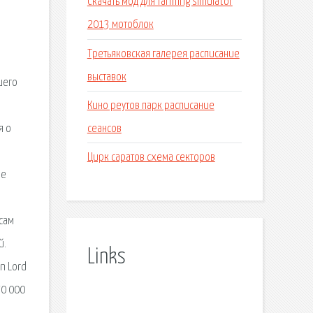
Скачать мод для farming simulator
2013 мотоблок
Третьяковская галерея расписание
выставок
шего
Кино реутов парк расписание
сеансов
я о
Цирк саратов схема секторов
ое
ссам
й.
Links
n Lord
70 000