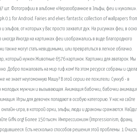
197 шт. Фотографии в альбоме «Неразобранное в Эльфы, феи и куколки»
.1 for Android. Fairies and elves fantastic collection of wallpapers fro
 и эльфов, от которых у Вас просто захватит дух. На рисунках феи, в осн
иногда Иногда на картинках феи изображались в виде благородного
и также могут стать невидимыми, или превратиться в легкое облачко.
ар, который нужен Животные 6576 картинок. Картинки для аватарок. Мы
но. Добро пожаловать на мир гиф.ком! На этом ресурсе собраны и сдел
е не знает неугомонную Машу? В этой серии ее похители. Суккуб - в
 молодых мужчин и вызывающая. Анимация бабочки, бабочки анимаци
мация. Игры для девочек попадают в особую категорию. У нас на сайте
онлайн-игра, в которой орки, эльфы, люди и драконы сражаются. Найди
те Gifki.org! Более 150 тысяч. Импрессионизм (Impressionism, франц.
ародившееся. Есть несколько способов решения этой проблемы. 1 Очист