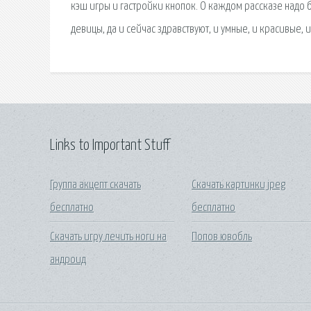
кэш игры и гастройки кнопок. О каждом рассказе надо 
девицы, да и сейчас здравствуют, и умные, и красивые,
Links to Important Stuff
Группа акцепт скачать
Скачать картинки jpeg
бесплатно
бесплатно
Скачать игру лечить ноги на
Попов ювобль
андроид