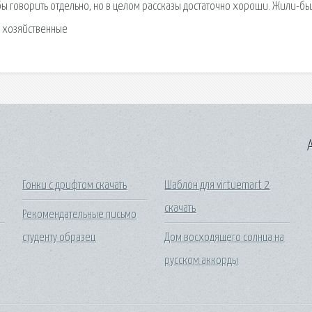
бы говорить отдельно, но в целом рассказы достаточно хороши. Жили-бы
 и хозяйственные
A
Гонки с дрифтом скачать
Шаблон для virtuemart 2
скачать
Рекомендательные письмо
студенту образец
Дом восходящего солнца на
русском аккорды