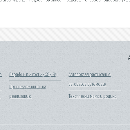
 игра. Игры Для подростков онлайн представляют собой подборку лучш
A
о
Парафин п 2 гост 23683 89
Автовокзал расписание
автобусов артемовск
Принимаем книги на
й
реализацию
Текст песни мама и родина