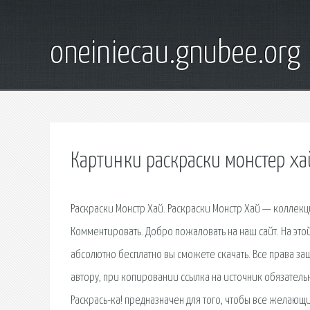
oneiniecau.gnubee.org
Картинки раскраски монстер ха
Раскраски Монстр Хай. Раскраски Монстр Хай — коллек
Комментировать. Добро пожаловать на наш сайт. На это
абсолютно бесплатно вы сможете скачать. Все права з
автору, при копировании ссылка на источник обязательна.
Раскрась-ка! предназначен для того, чтобы все желающи