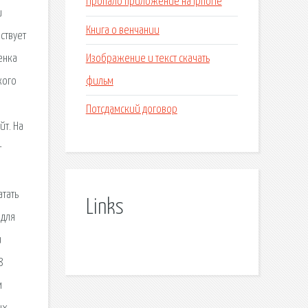
Пропало приложение на iphone
и
Книга о венчании
ствует
Изображение и текст скачать
енка
фильм
кого
Потсдамский договор
йт. На
т
атать
Links
 для
и
8
м