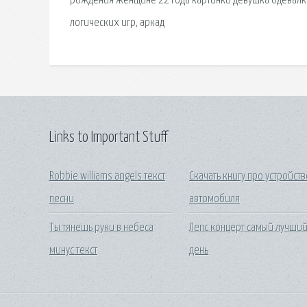
рождения женщине 22 года картинки девушка одевалка
логических игр, аркад
Links to Important Stuff
Robbie williams angels текст
Скачать книгу про устройств
песни
автомобиля
Ты тянешь руки в небеса
Лепс концерт самый лучши
минус текст
день