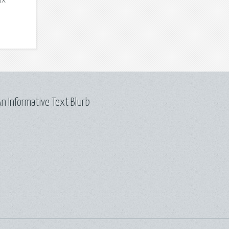
их
n Informative Text Blurb