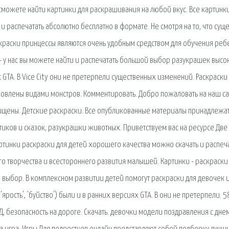
ы сможете найти картинки для раскрашивания на любой вкус. Все картинк
 распечатать абсолютно бесплатно в формате. Не смотря на то, что суще
краски принцессы являются очень удобным средством для обучения реб
- у нас вы можете найти и распечатать большой выбор разукрашек высо
х GTA. В Vice City они не претерпели существенных изменений. Раскраски
овлены видами монстров. Комментировать. Добро пожаловать на наш са
ащищены. Детские раскраски. Все опубликованные материалы принадлежа
ьтиков и сказок, разукрашки животных. Приветствуем вас на ресурсе Две
артинки раскраски для детей хорошего качества можно скачать и распеч
го творчества и всестороннего развития малышей. Картинки - раскраски
й выбор. В комплексном развитии детей помогут раскраски для девочек 
ярость', 'буйство') были и в ранних версиях GTA. В они не претерпели. 5
 безопасность на дороге. Скачать. девочки модели поздравления с дне