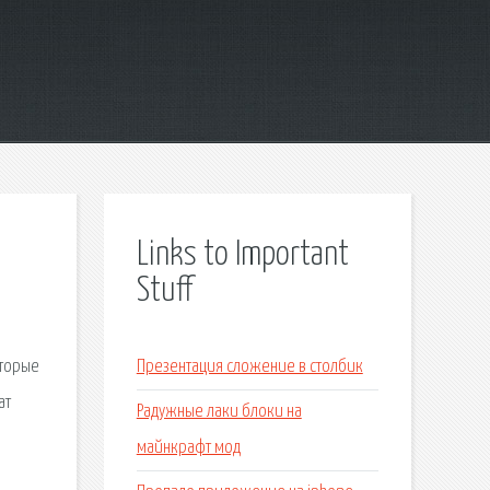
Links to Important
Stuff
оторые
Презентация сложение в столбик
ат
Радужные лаки блоки на
майнкрафт мод