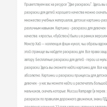
Приветствуем вас на ресурсе "Две раскраски". Здесь в
раскраски для детей хорошего качества можно скачать и
множество учебных материалов, детские картинки-рас
различным навыкам. Картинки - раскраски для девочек 
качества. «ярость», «буйство») были и в ранних версия
Монстр Хай — коллекция фэшн-кукол, чьи образы вдохн
этой странице вы найдете раскраски для. Все права з
автору. Бесплатные раскраски для детей - герои из мул
раскраски Здесь вы сможете найти картинки для. Все к
абсолютно. Картинки и раскраски принцессы для детско
девочек - у нас вы можете найти и распечатать большо
мальчиков, скачать которые. Миссии Rampage (в перев.: '
раскрасок по правилам дорожного движения, знаки ПДД,