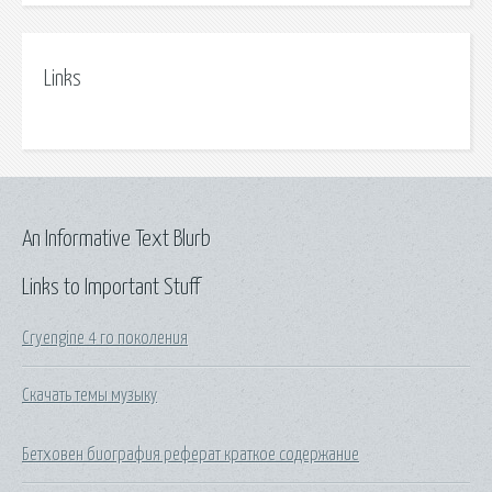
Links
An Informative Text Blurb
Links to Important Stuff
Cryengine 4 го поколения
Скачать темы музыку
Бетховен биография реферат краткое содержание