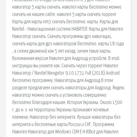
навигатор 5 карты скачать. навител карты бесплатно можно
скачать на нашем сайте. навител 5 карты скачать торрент
Карты для карты nm3 скачать бесплатно: карты. Карты для
Navitel - Навигационная система НАВИТЕЛ. Карты для Навител
Навигатор скачать. Скачать программы gps навигации,
скачать карты для gps навигаторов бесплатно. карты 18 года
, а схема движений как 5 лет назад. зачем такие карты.
Взломанная версия Навител для Андроид устройств. В этой
инструкции вы узнаете как. Скачать через торрент Навител
Навигатор / Navitel Navigator 9.10.1731 Full (2018) Android
бесплатно программу. Навигаторы для Андроид В этом
разделе предлагаем скачать навигаторы для Андроид. Яндекс
навигатор можно скачать и установить совершенно
бесплатно благодаря нашим. История Украины. Около 1500
г. до н. э. на территории Украины проникают кочевые
племена. Навигатор без интернета. Лучшие навигаторы без
интернета и бесплатные карты России и СНГ. Программа
Навител Навигатор для Windows CEМ Е Н ЮВсё для Навител