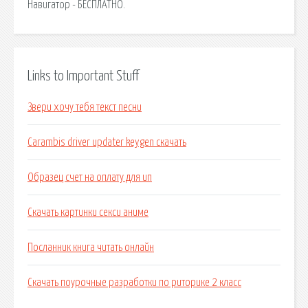
Навигатор - БЕСПЛАТНО.
Links to Important Stuff
Звери хочу тебя текст песни
Carambis driver updater keygen скачать
Образец счет на оплату для ип
Скачать картинки секси аниме
Посланник книга читать онлайн
Скачать поурочные разработки по риторике 2 класс