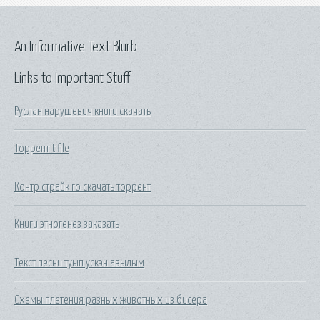
An Informative Text Blurb
Links to Important Stuff
Руслан нарушевич книги скачать
Торрент t file
Контр страйк го скачать торрент
Книги этногенез заказать
Текст песни туып ускэн авылым
Схемы плетения разных животных из бисера