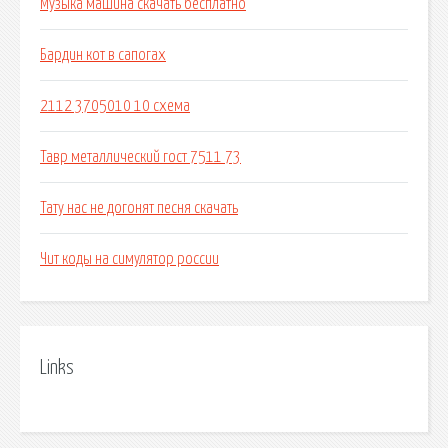
Музыка машина скачать бесплатно
Бардин кот в сапогах
2112 3705010 10 схема
Тавр металлический гост 7511 73
Тату нас не догонят песня скачать
Чит коды на симулятор россии
Links