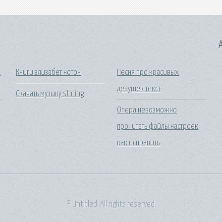
A
1
Книги элизабет нотон
Песня про красивых
девушек текст
Скачать музыку stirling
Опера невозможно
прочитать файлы настроек
как исправить
© Untitled. All rights reserved.