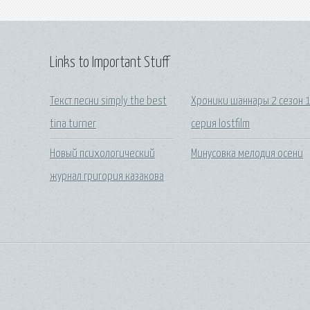
Links to Important Stuff
Текст песни simply the best
Хроники шаннары 2 сезон 
tina turner
серия lostfilm
Новый психологический
Минусовка мелодия осени
журнал григория казакова