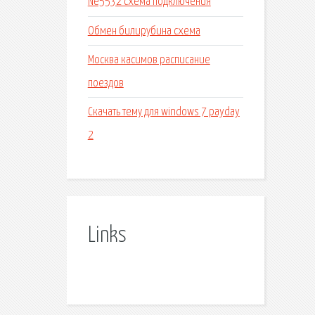
Ne5532 схема подключения
Обмен билирубина схема
Москва касимов расписание
поездов
Скачать тему для windows 7 payday
2
Links