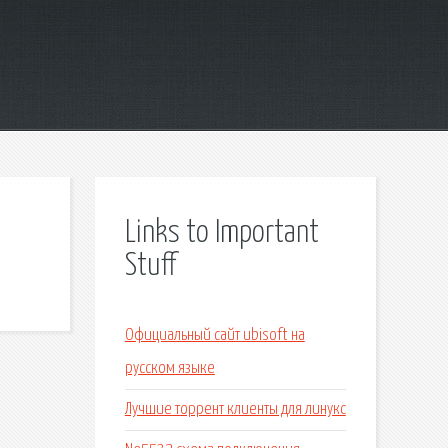
Links to Important
Stuff
Официальный сайт ubisoft на
русском языке
Лучшие торрент клиенты для линукс