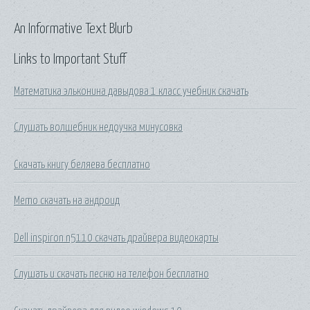
An Informative Text Blurb
Links to Important Stuff
Математика эльконина давыдова 1 класс учебник скачать
Слушать волшебник недоучка минусовка
Скачать книгу беляева бесплатно
Memo скачать на андроид
Dell inspiron n5110 скачать драйвера видеокарты
Слушать и скачать песню на телефон бесплатно