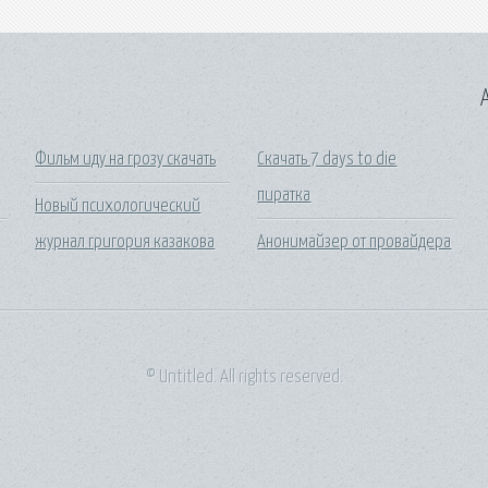
A
Фильм иду на грозу скачать
Скачать 7 days to die
пиратка
Новый психологический
журнал григория казакова
Анонимайзер от провайдера
© Untitled. All rights reserved.