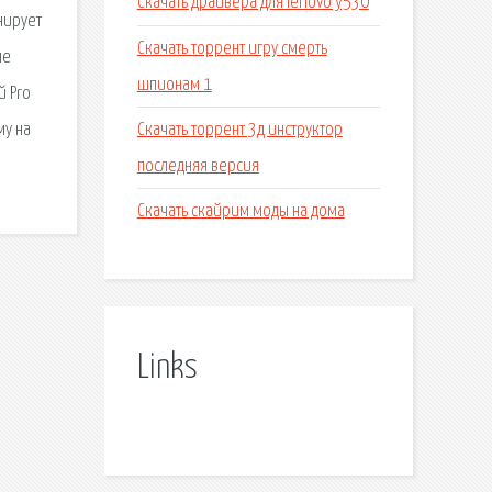
Скачать драйвера для lenovo y530
нирует
Скачать торрент игру смерть
ше
шпионам 1
й Pro
Скачать торрент 3д инструктор
му на
последняя версия
Скачать скайрим моды на дома
Links