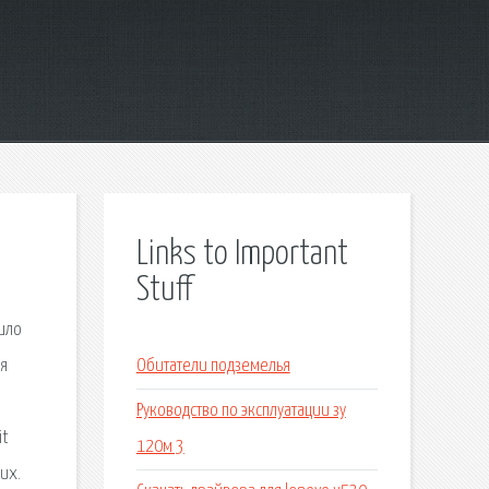
Links to Important
Stuff
ишло
ля
Обитатели подземелья
Руководство по эксплуатации зу
it
120м 3
их.