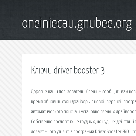
oneiniecau.gnubee.org
Ключи driver booster 3
Дорогие наши пользователи! Спешим сообщить вам новос
время обновить свои драйверы с новой версией програ
автоматического поиска и установке свежих драйверов 
Собственно после этих не трудных, но нудных действий п
делает много утилит, а программа Driver Booster PRO, 