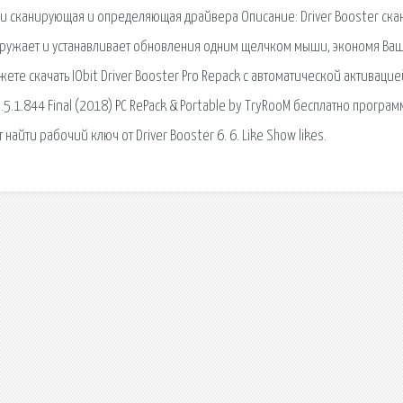
ски сканирующая и определяющая драйвера Описание: Driver Booster ска
гружает и устанавливает обновления одним щелчком мыши, экономя Ва
ете скачать IObit Driver Booster Pro Repack с автоматической активацие
5.5.1.844 Final (2018) PC RePack & Portable by TryRooM бесплатно програм
айти рабочий ключ от Driver Booster 6. 6. Like Show likes.