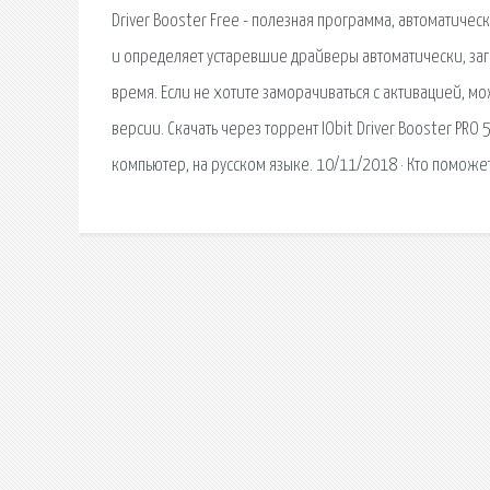
Driver Booster Free - полезная программа, автоматиче
и определяет устаревшие драйверы автоматически, за
время. Если не хотите заморачиваться с активацией, мож
версии. Скачать через торрент IObit Driver Booster PRO 
компьютер, на русском языке. 10/11/2018 · Кто поможет н