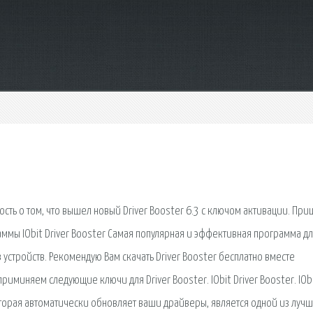
ть о том, что вышел новый Driver Booster 6.3 с ключом активации. Пр
ммы IObit Driver Booster Самая популярная и эффективная программа д
устройств. Рекомендую Вам скачать Driver Booster бесплатно вместе
риминяем следующие ключи для Driver Booster. IObit Driver Booster. IOb
которая автоматически обновляет ваши драйверы, является одной из лучш