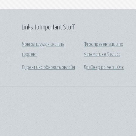
Links to Important Stuff
Монгол шуудан скачать
Фгос презентации по
торрент
математике 5 класс
Директ икс обновить онлайн
Драйвер pci ven 104c