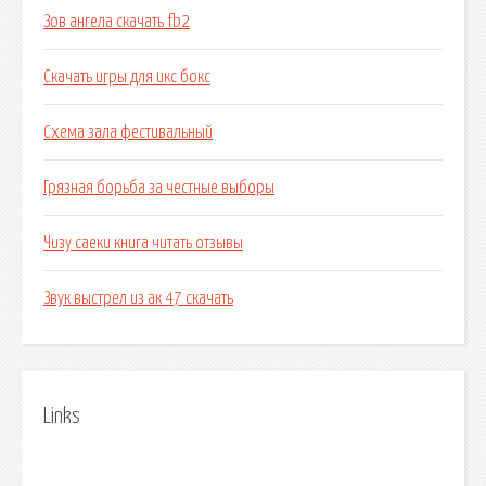
Зов ангела скачать fb2
Скачать игры для икс бокс
Схема зала фестивальный
Грязная борьба за честные выборы
Чизу саеки книга читать отзывы
Звук выстрел из ак 47 скачать
Links