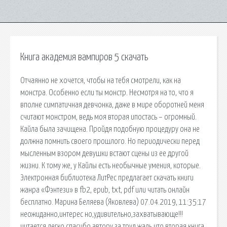
Книга академия вампиров 5 скачать
Отчаянно не хочется, чтобы на тебя смотрели, как на
монстра. Особенно если ты монстр. Несмотря на то, что я
вполне симпатичная девчонка, даже в мире оборотней меня
считают монстром, ведь моя вторая ипостась – огромный.
Кайла была зачищена. Пройдя подобную процедуру она не
должна помнить своего прошлого. Но периодически перед
мысленным взором девушки встают сцены из ее другой
жизни. К тому же, у Кайлы есть необычные умения, которые.
Электронная библиотека ЛитРес предлагает скачать книги
жанра «Фэнтези» в fb2, epub, txt, pdf или читать онлайн
бесплатно. Марина Беляева (Яковлева) 07.04.2019, 11:35:17
неожиданно,интерес но,удивительно,захватывающе!!!
читается легко.спасибо автору за труд.жаль что вторая книга