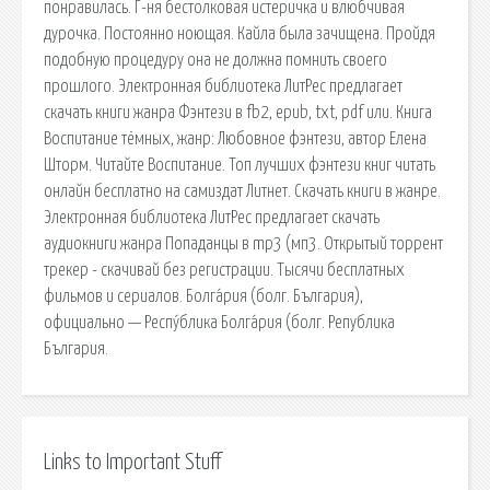
понравилась. Г-ня бестолковая истеричка и влюбчивая
дурочка. Постоянно ноющая. Кайла была зачищена. Пройдя
подобную процедуру она не должна помнить своего
прошлого. Электронная библиотека ЛитРес предлагает
скачать книги жанра Фэнтези в fb2, epub, txt, pdf или. Книга
Воспитание тёмных, жанр: Любовное фэнтези, автор Елена
Шторм. Читайте Воспитание. Топ лучших фэнтези книг читать
онлайн бесплатно на самиздат Литнет. Скачать книги в жанре.
Электронная библиотека ЛитРес предлагает скачать
аудиокниги жанра Попаданцы в mp3 (мп3. Открытый торрент
трекер - скачивай без регистрации. Тысячи бесплатных
фильмов и сериалов. Болга́рия (болг. България),
официально — Респу́блика Болга́рия (болг. Република
България.
Links to Important Stuff