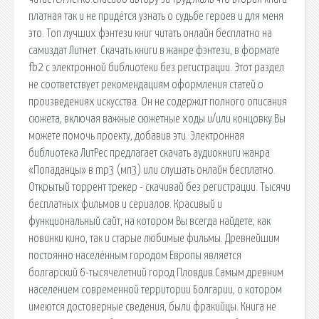
платная так и не придётся узнать о судьбе героев и для меня
это. Топ лучших фэнтези книг читать онлайн бесплатно на
самиздат Литнет. Скачать книги в жанре фэнтези, в формате
fb2 c электронной библиотеки без регистрации. Этот раздел
не соответствует рекомендациям оформления статей о
произведениях искусства. Он не содержит полного описания
сюжета, включая важные сюжетные ходы и/или концовку.Вы
можете помочь проекту, добавив эти. Электронная
библиотека ЛитРес предлагает скачать аудиокниги жанра
«Попаданцы» в mp3 (мп3) или слушать онлайн бесплатно.
Открытый торрент трекер - скачивай без регистрации. Тысячи
бесплатных фильмов и сериалов. Красивый и
функциональный сайт, на котором Вы всегда найдете, как
новинки кино, так и старые любимые фильмы. Древнейшим
постоянно населённым городом Европы является
болгарский 6-тысячелетний город Пловдив.Самым древним
населением современной территории Болгарии, о котором
имеются достоверные сведения, были фракийцы. Книга не