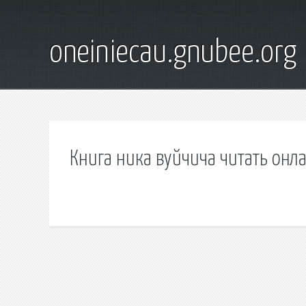
oneiniecau.gnubee.org
Книга ника вуйчича читать онл