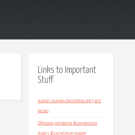
Links to Important
Stuff
Juanes скачать бесплатно mp3 все
песни
Образец договора физического
лица с физическим лицом