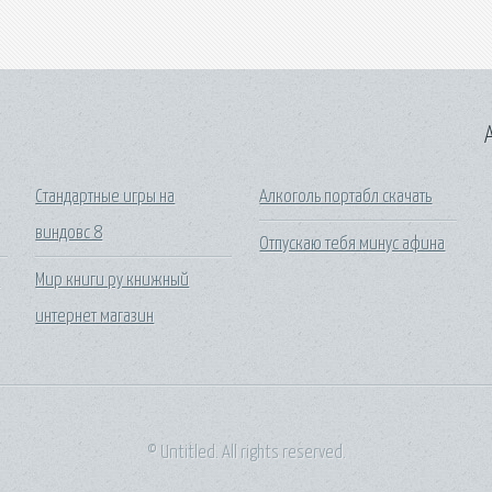
A
Стандартные игры на
Алкоголь портабл скачать
виндовс 8
Отпускаю тебя минус афина
e
Мир книги ру книжный
интернет магазин
© Untitled. All rights reserved.