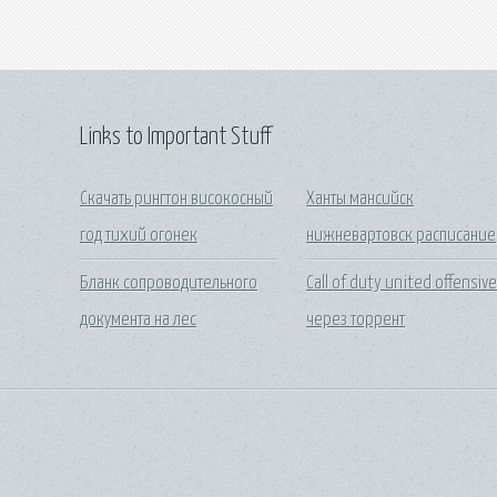
Links to Important Stuff
Скачать рингтон високосный
Ханты мансийск
год тихий огонек
нижневартовск расписание
Бланк сопроводительного
Call of duty united offensiv
документа на лес
через торрент