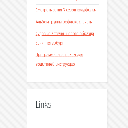
Смотреть сотня 3 сезон колдфильм
Альбом группы рефлекс скачать
Судовые аптечки нового образца
санкт петербург
Программа такси везет для
водителей инструкция
Links