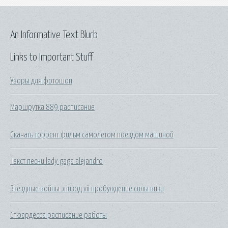
An Informative Text Blurb
Links to Important Stuff
Узоры для фотошоп
Маршрутка 889 расписание
Скачать торрент фильм самолетом поездом машиной
Текст песни lady gaga alejandro
Звездные войны эпизод vii пробуждение силы вики
Стюардесса расписание работы