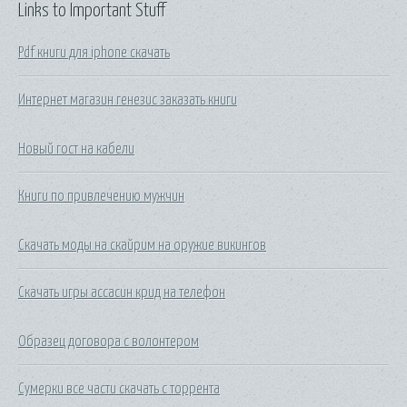
Links to Important Stuff
Pdf книги для iphone скачать
Интернет магазин генезис заказать книги
Новый гост на кабели
Книги по привлечению мужчин
Скачать моды на скайрим на оружие викингов
Скачать игры ассасин крид на телефон
Образец договора с волонтером
Сумерки все части скачать с торрента