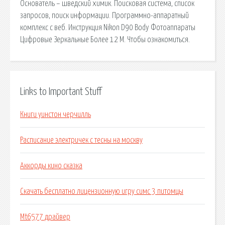
Основатель – шведский химик. Поисковая сиcтема, список
запросов, поиск информации. Программно-аппаратный
комплекс с веб. Инструкция Nikon D90 Body Фотоаппараты
Цифровые Зеркальные Более 12 М. Чтобы ознакомиться.
Links to Important Stuff
Книги уинстон черчилль
Расписание электричек с тесны на москву
Аккорды кино сказка
Скачать бесплатно лицензионную игру симс 3 питомцы
Mt6577 драйвер