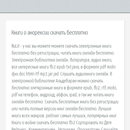
Книги о анорексии скачать бесплатно
RuLit - у нас вы можете можете скачать электронные книги
бесплатно без регистрации, читать книги онлайн бесплатно.
Электронная библиотека онлайн. Литература, аудио книги,
все интересные книги fb2 epub txt java, в формате pdf mobi
djvu doc html rtf mp3 jar jad. Слушать аудиокниги онлайн. В
электронной библиотеке Альдебаран можно скачать
бесплатно элеткронные книги в формате epub, fb2, rtf, mobi,
pdf на телефон, андроид, айфон, ipad, а так же читать книги
онлайн бесплатно. Скачать бесплатные книги без регистрации
или читать полные версии книг онлайн бесплатно. Лучшие
книги всех жанров: рейтинг самых лучших, популярных книг.
Книги о войне скачать бесплатно fb2 Сортировать по Дате ·
Рейтингу · Комментариям · Загрузкам · Просмотрам. Слушайте