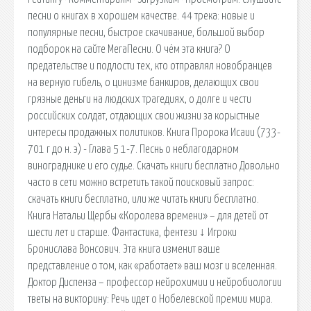
песни о книгах в хорошем качестве. 44 трека: новые и
популярные песни, быстрое скачивание, большой выбор
подборок на сайте МегаПесни. О чём эта книга? О
предательстве и подлости тех, кто отправлял новобранцев
на верную гибель, о цинизме банкиров, делающих свои
грязные деньги на людских трагедиях, о долге и чести
российских солдат, отдающих свои жизни за корыстные
интересы продажных политиков. Книга Пророка Исаии (733-
701 г до н. э) - Глава 5 1-7. Песнь о неблагодарном
винограднике и его судье. Скачать книги бесплатно Довольно
часто в сети можно встретить такой поисковый запрос:
скачать книги бесплатно, или же читать книги бесплатно.
Книга Натальи Щербы «Королева времени» – для детей от
шести лет и старше. Фантастика, фентези ↓ Игроки
Бронислава Вонсович. Эта книга изменит ваше
представление о том, как «работает» ваш мозг и вселенная.
Доктор Диспенза – профессор нейрохимии и нейробиологии
тветы на викторину: Речь идет о Нобелевской премии мира.