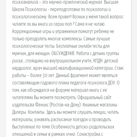
психоанализа – это научно-практический журнал. Высшая
Школа Психологии - переподготовка по психологии и
психологическому. Всем привет! Возник у меня такой вопрос:
читаете ли вы книги из серии поп ? Сама я не читаю.
Коррекционные игры и упражнения помогут ребенку не
только преодолеть многие комплексы. Самые лучшие
психологические тесты. Бесплатные онлайн тесты для
мужчин, для женщин. ОБСУЖДЕНИЕ. Работа с детьми группы
риска , стоящими на внутришкольном учете, КПДН. детский
кардиолог, врач высшей квалификационной категории. Стаж
работы – более 30 лет. Данный фрагмент может являться
составляющим годового плана педагога-психолога ДОУ. О
том, как обсуждался на форуме материал книги с ее
читателями Вы можете посмотреть. Официальный сайт
издательсва Феникс (Ростов-на-Дону). Книжные магазины.
Дилеры. Контакты. Здесь вы можете слушать лекции, читать
материалы, узнавать расписание поездок и проводить.
Выступление по теме Особенности детско-родительских
отношений в семье в рамках очно. Сонастройка с