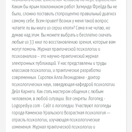
Каким бы ярым поклонником работ Зигмунда Фрейда Вы не
были, сложно поставить стопроцентно правильный диагноз
самому себе. Всем привет! Возник у меня такой вопрос:
читаете ли вы книги из серии «поп»? Сама я не читаю, но
думаю над этим. Вы можете выбрать и бесплатно скачать
любые из 33 книг по восстановлению зрения, которые вам
могут помочь. Журнал практической психологии и
психоанализа – это научно-практический журнал
электронных публикаций. У нас представлены и труды
классиков психологии, и практические разработки
современных. Сиротюк Алла Леонидовна - доктор
психологических наук, заведующая кафедрой психологии.
Дейл Карнеги. Как стать мастером общения с любым
человеком, в любой ситуации. Все секреты. Логопед -
Logopediya.com - Сайт о логопедии. Участвуют логопеды
города Каменска-Уральского Возрастная психология —
отрасль психологии, изучающая психологические
изменения. Журнал практической психологии и