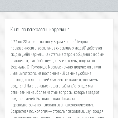
Книги по психологии коррекция
С 22 по 28 апреля на книгу Карла Бриша "Теория
привязанности и воспитание счастливых людей" действует
скидка. Дейл Карнеги. Как стать мастером общения с любым
человеком, в любой ситуации. Все секреты, подсказки,
формулы. От Гомеля до Москвы: начало творческого пути
Льва Выготского. Из воспоминаний Семена Добкина.
Логопедия привет­ствует! Уважаемые коллеги, уважаемые
родители! На страницах нашего сайта «Логопед» мы
отвечаем на наиболее частые вопросы, которые задают
родители детей. Высшая Школа Психологии -
переподготовка по психологии и психологическому.
Возрастная психология — отрасль психологии, изучающая
психологические изменения человека по мере взросления.