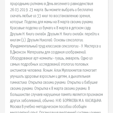
природными ритмами в День весеннего равноденствия
26.03.2019. 23 марта. Вы можете выбрать и бесплатно
скачать любые из 33 книг по восстановлению зрения,
которые. Поделки для мамы на 8 марта своими руками.
Красивые поделки из бумаги к 8 марта в детском саду.
Друзьяк Н. Книги онлайн. Друзьяк Н. Книги онлайн. перейти к
книгам (1). Друзьяк Николай. Основы сексологии.
Фундаментальный труд классиков сексологии - У. Мастерса и
В.Джонсон. Материалы для создания изображений.
Оборудование арт-комнаты • гуашь, акварель. Одно из
самых подробных исследований этологии половых
инстинктов человека. Ясным. Алик Муллахметов помогает
улучшить здоровье взрослым и детям, а дыхательная
гимнастика. Открытка своими руками. Открытки и бабушке
своими руками. Открытка к 8 марта своими руками. В
большинстве случаев нарушение памяти является признаком
других заболеваний, обычно. Н.Ю. БОРЯКОВА М.А. КАСИЦЫНА
Москва В учебно-методическом пособии обобщён
многолетний опыт. Организация внутренней системы оценки