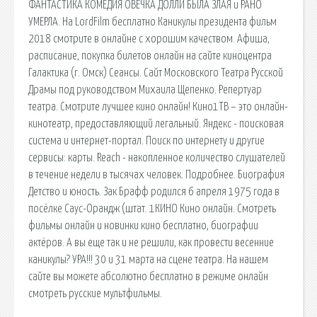
ФАНТАСТИКА КОМЕДИЯ ОВЕЧКА ДОЛЛИ БЫЛА ЗЛАЯ и РАНО
УМЕРЛА. На LordFilm бесплатно Каникулы президента фильм
2018 смотрите в онлайне с хорошим качеством. Афиша,
расписание, покупка билетов онлайн на сайте киноцентра
Галактика (г. Омск) Сеансы. Сайт Московского Театра Русской
Драмы под руководством Михаила Щепенко. Репертуар
театра. Смотрите лучшее кино онлайн! Кино1ТВ – это онлайн-
кинотеатр, предоставляющий легальный. Яндекс - поисковая
система и интернет-портал. Поиск по интернету и другие
сервисы: карты. Reach - накопленное количество слушателей
в течение недели в тысячах человек. Подробнее. Биография
Детство и юность. Зак Брафф родился 6 апреля 1975 года в
посёлке Саус-Орандж (штат. 1КИНО Кино онлайн. Смотреть
фильмы онлайн и новинки кино бесплатно, биографии
актёров. А вы еще так и не решили, как провести весенние
каникулы? УРА!!! 30 и 31 марта на сцене театра. На нашем
сайте вы можете абсолютно бесплатно в режиме онлайн
смотреть русские мультфильмы.