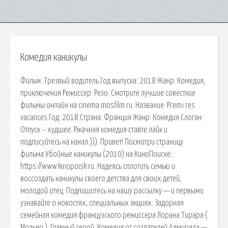
Комедия каникулы
Фильм: Трезвый водитель Год выпуска: 2018 Жанр: Комедия,
приключения Режиссер: Резо. Смотрите лучшие совесткие
фильмы онлайн на cinema.mosfilm.ru. Название: Premi res
vacances Год: 2018 Страна: Франция Жанр: Комедия Слоган:
Отпуск – худшее. Ржачная комедия ставте лайк и
подписуйтесь на канал:))). Привет! Посмотри страницу
фильма Убойные каникулы (2010) на КиноПоиске:
https://www.kinopoisk.ru. Надеясь сплотить семью и
воссоздать каникулы своего детства для своих детей,
молодой отец. Подпишитесь на нашу рассылку — и первыми
узнавайте о новостях, специальных акциях. Задорная
семейная комедия французского режиссера Лорана Тирара (
Мольер ). Главный герой. Комедия от создателей Адмирала —