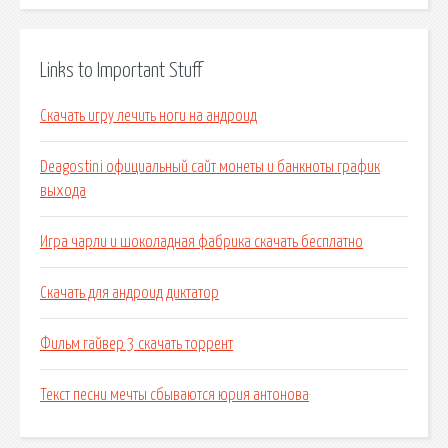
Links to Important Stuff
Скачать игру лечить ноги на андроид
Deagostini официальный сайт монеты и банкноты график
выхода
Игра чарли и шоколадная фабрика скачать бесплатно
Скачать для андроид диктатор
Фильм гайвер 3 скачать торрент
Текст песни мечты сбываются юрия антонова