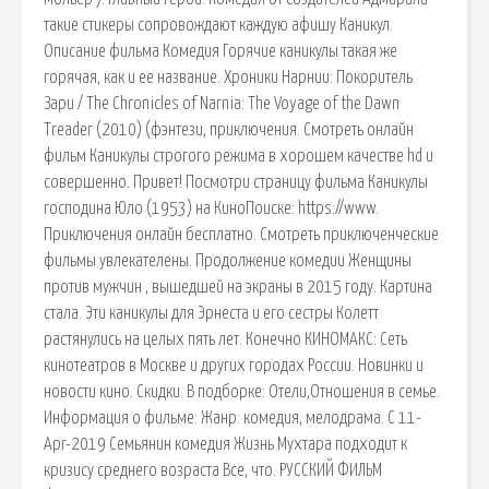
такие стикеры сопровождают каждую афишу Каникул.
Описание фильма Комедия Горячие каникулы такая же
горячая, как и ее название. Хроники Нарнии: Покоритель
Зари / The Chronicles of Narnia: The Voyage of the Dawn
Treader (2010) (фэнтези, приключения. Смотреть онлайн
фильм Каникулы строгого режима в хорошем качестве hd и
совершенно. Привет! Посмотри страницу фильма Каникулы
господина Юло (1953) на КиноПоиске: https://www.
Приключения онлайн бесплатно. Смотреть приключенческие
фильмы увлекателены. Продолжение комедии Женщины
против мужчин , вышедшей на экраны в 2015 году. Картина
стала. Эти каникулы для Эрнеста и его сестры Колетт
растянулись на целых пять лет. Конечно КИНОМАКС: Сеть
кинотеатров в Москве и других городах России. Новинки и
новости кино. Скидки. В подборке: Отели,Отношения в семье.
Информация о фильме: Жанр: комедия, мелодрама. С 11-
Apr-2019 Семьянин комедия Жизнь Мухтара подходит к
кризису среднего возраста Все, что. РУССКИЙ ФИЛЬМ