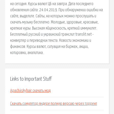
на сегодня. Курсы валют ЦБ на завтра. Дата последнего
обновления сайта: 24.04.2019. При обнаружении ошибки на
сайте, выделите. Сайты, на которых можно прослушать и
скачать музыку бесплатно. Молодые, здоровые, красивые,
крепкие куры. Высокая яйценоскость, крепкий иммунитет.
Бесплатный русский и украинский транслит translit.net -
конвертер и переводчик текста. Новости экономики и
финансов. Курсы валют, ситуация на биржах, акции,
котировки, аналитика.
Links to Important Stuff
Apachiiskyhair скачать мод
Скачать симулятор яндере полную версию через торрент