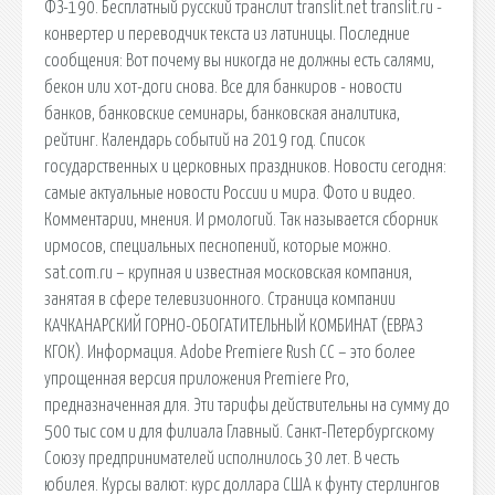
ФЗ-190. Бесплатный русский транслит translit.net translit.ru -
конвертер и переводчик текста из латиницы. Последние
сообщения: Вот почему вы никогда не должны есть салями,
бекон или хот-доги снова. Все для банкиров - новости
банков, банковские семинары, банковская аналитика,
рейтинг. Календарь событий на 2019 год. Список
государственных и церковных праздников. Новости сегодня:
самые актуальные новости России и мира. Фото и видео.
Комментарии, мнения. И рмологий. Так называется сборник
ирмосов, специальных песнопений, которые можно.
sat.com.ru – крупная и известная московская компания,
занятая в сфере телевизионного. Страница компании
КАЧКАНАРСКИЙ ГОРНО-ОБОГАТИТЕЛЬНЫЙ КОМБИНАТ (ЕВРАЗ
КГОК). Информация. Adobe Premiere Rush CC – это более
упрощенная версия приложения Premiere Pro,
предназначенная для. Эти тарифы действительны на сумму до
500 тыс сом и для филиала Главный. Санкт-Петербургскому
Союзу предпринимателей исполнилось 30 лет. В честь
юбилея. Курсы валют: курс доллара США к фунту стерлингов