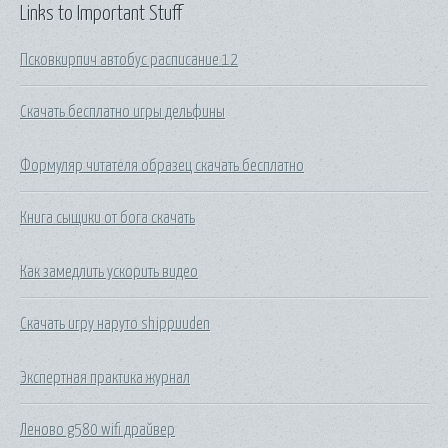
Links to Important Stuff
Псковкирпич автобус расписание 12
Скачать бесплатно игры дельфины
Формуляр читателя образец скачать бесплатно
Книга сыщики от бога скачать
Как замедлить ускорить видео
Скачать игру наруто shippuuden
Экспертная практика журнал
Леново g580 wifi драйвер