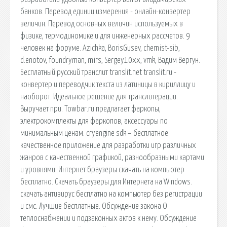
банков. Перевод единиц измерения - онлайн-конвертер
величин. Перевод основных величин используемых в
физике, термодиномике и для инженерных рассчетов. 9
человек на форуме. Azichka, BorisGusev, chemist-sib,
d.enotov, foundryman, mirs, Sergey10xx, vmk, Вадим Вергун.
Бесплатный русский транслит translit.net translit.ru -
конвертер и переводчик текста из латиницы в кириллицу и
наоборот. Идеальное решение для транслитерации.
Выручает при. Towbar.ru предлагает фаркопы,
электрокомплекты для фаркопов, аксессуары по
минимальным ценам. cryengine sdk – бесплатное
качественное приложение для разработки игр различных
жанров с качественной графикой, разнообразными картами
и уровнями. Интернет браузеры скачать на компьютер
бесплатно. Скачать браузеры для Интернета на Windows.
cкачать антивирус бесплатно на компьютер без регистрации
и смс. Лучшие бесплатные. Обсуждение закона О
теплоснабжении и подзаконных актов к нему. Обсуждение