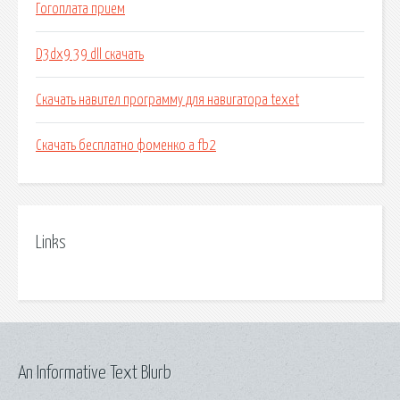
Гогоплата прием
D3dx9 39 dll скачать
Скачать навител программу для навигатора texet
Скачать бесплатно фоменко а fb2
Links
An Informative Text Blurb