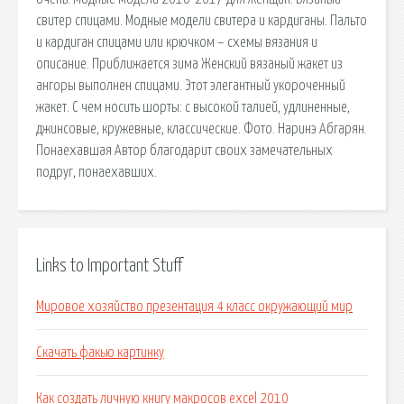
свитер спицами. Модные модели свитера и кардиганы. Пальто
и кардиган спицами или крючком – схемы вязания и
описание. Приближается зима Женский вязаный жакет из
ангоры выполнен спицами. Этот элегантный укороченный
жакет. С чем носить шорты: с высокой талией, удлиненные,
джинсовые, кружевные, классические. Фото. Наринэ Абгарян.
Понаехавшая Автор благодарит своих замечательных
подруг, понаехавших.
Links to Important Stuff
Мировое хозяйство презентация 4 класс окружающий мир
Скачать факью картинку
Как создать личную книгу макросов excel 2010