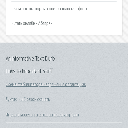
С чем носить шорты: советы стилиста + фото.
Читать онлайн - Абгарян.
An Informative Text Blurb
Links to Important Stuff
Схема стабилизатора напряжения ресанта 500
Лунтик 5 и 6 сезон скачать
Игра космический охотник скачать торрент