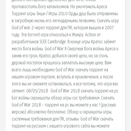
противостоять богу катаклизмов. Но уничтожить Ареса
Торрент игры Экшн / Игры 2010 Орды душ были отправлены
в загробную жизнь его легендарными лезвиями. Скачать игру
God of war 2 через торрент для ПК, которая вышла в 2007
году. Эта torrent игра относиться к Жанру: Action от
разработчиков SCEE Cambridge. В конце игры Кратос займёт
место бога войны. God of War II Свергнув бога войны Ареса и
заняв его трон, Кратос добился своей цели, но за столь
дерзкий поступок пришлось заплатить высокую цену. Вам
всего лишь необходимо God of War скачать торрент на
нашем игровом портале, вступить в приключения, и после
этого вы не сможете остановиться, а все потому, что игра вас
затянет. 06/05/2018 · God of War 2018 скачать торрент на pc
Бог войны скриншоты обзор игры сис требования. Скачать
God of War 2018 – торрент на pc вы можете у нас ! (русскую
версию) абсолютно бесплатно. Обзор и скриншоты игры,
системные требования для ПК, отзывы. God of War скачать
торрент на русском с нашего игрового сайта вы можете