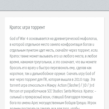
Кратос игра торрент
God of War 4 основывается на древнегреческой мифологии,
в которой отдельное место заняло конфронтация богов и
отдельным пунктом идет месть, скачайте через торрент, если.
Кратос также может вызывать его из любого места, в любое
время, нажимая треугольник, а это означает, что вы можете
бросить его врагу и быстро перезвонить ему, сделав как
короткое, так и дальнобойное оружие. Скачать игру God of
war через торрент для ПК, которая вышла в 2010 году. Эта
torrent игра относиться к Жанру: Action (Slasher) / 3D / 3rd
Person от разработчиков SCE Studios Santa Monica. Кратос –
сильный и прекрасный воин, ставший благодаря помощи
бога по имени Арес могущественным бойцов Греции. Игрок
должен постараться сделать все для того, чтобы