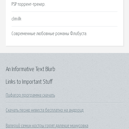
PSP торрент-трекер.
clmilk
Современные любовные романы Флибуста.
An Informative Text Blurb
Links to Important Stuff
Пифагор программа скачать
Скачать песню невеста бесплатно на андроид
Валерий семин костры горят далекие минусовка