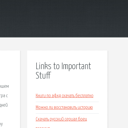
Links to Important
Stuff
рошем
гра с
Книги по афхд скачать бесплатно
 дней
Можно ли восстановить историю
Скачать русский сериал боец
py