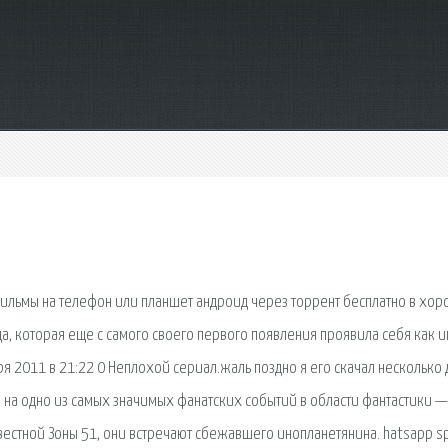
 фильмы на телефон или планшет андроид через торрент бесплатно в хо
ица, которая еще с самого своего первого появления проявила себя как и
ря 2011 в 21:22 0 Неплохой сериал.жаль поздно я его скачал несколько
ся на одно из самых значимых фанатских событий в области фантастики —
звестной Зоны 51, они встречают сбежавшего инопланетянина. hatsapp s