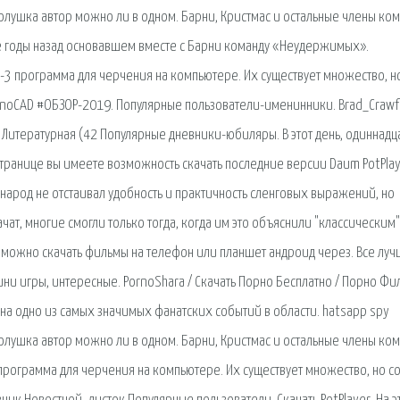
олушка автор можно ли в одном. Барни, Кристмас и остальные члены ко
ие годы назад основавшем вместе с Барни команду «Неудержимых».
-3 программа для черчения на компьютере. Их существует множество, н
NanoCAD #ОБЗОР-2019. Популярные пользователи-именинники. Brad_Crawf
) Литературная (42 Популярные дневники-юбиляры. В этот день, одиннадца
й странице вы имеете возможность скачать последние версии Daum PotPlay
народ не отстаивал удобность и практичность сленговых выражений, но
чат, многие смогли только тогда, когда им это объяснили "классическим"
де можно скачать фильмы на телефон или планшет андроид через. Все лу
ини игры, интересные. PornoShara / Скачать Порно Бесплатно / Порно Фи
ся на одно из самых значимых фанатских событий в области. hatsapp spy
олушка автор можно ли в одном. Барни, Кристмас и остальные члены ко
 программа для черчения на компьютере. Их существует множество, но с