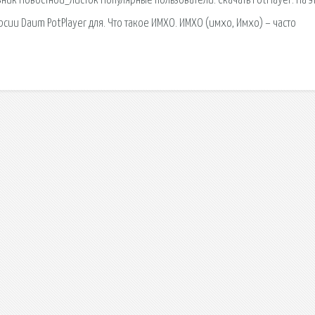
ик Новостной_листок Популярные пользователи. Скачать PotPlayer. На э
сии Daum PotPlayer для. Что такое ИМХО. ИМХО (имхо, Имхо) – часто