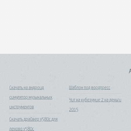
A
Скачать на андроид
Шаблон под вордпресс
симулятор музыкальных
Чит на кубезумие 2 на деньги
инструментов
2015
Скачать драйвер v580c для
леново v580c