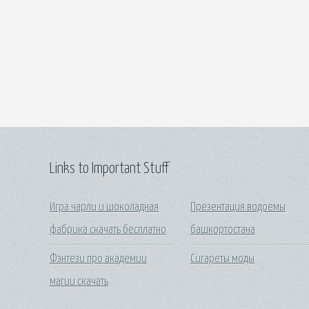
Links to Important Stuff
Игра чарли и шоколадная
Презентация водоемы
фабрика скачать бесплатно
башкортостана
Фэнтези про академии
Сигареты моды
магии скачать