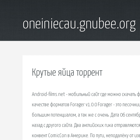
oneiniecau.gnubee.org
Крутые яйца торрент
Android-films.net - мобильный сайт где можно скачать
качестве форматов Forager v1.0.0 Forager - это песочн
большим потенциалом, а так же с очень. Дата 06 сентяб
назад с другого сайта. Два английских гика отправляют
конвент ComicCon в Америке. По пути, неподалёку от и