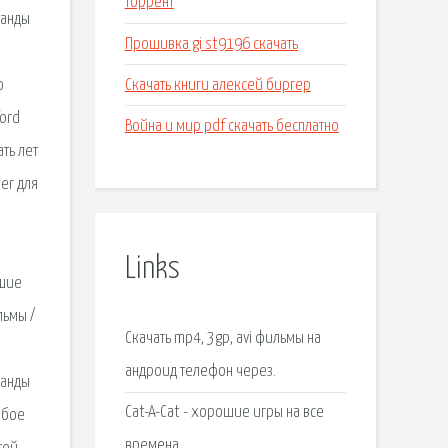
торрент
манды
Прошивка gi st9196 скачать
Скачать книги алексей биргер
о
ord
Война и мир pdf скачать бесплатно
ть лет
er для
Links
чшие
льмы /
Скачать mp4, 3gp, avi фильмы на
андроид телефон через.
манды
Cat-A-Cat - хорошие игры на все
обое
времена.