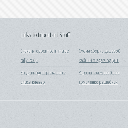
Links to Important Stuff
Скачать торрент colin mcrae
Схема сборки душевой
rally 2005
кабины niagara ng 501
Когда выйдет третья книга
Украинская мова 9 клас
алисы клевер
єрмоленко решебник