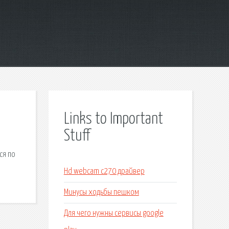
Links to Important
Stuff
ся по
Hd webcam c270 драйвер
Минусы ходьбы пешком
Для чего нужны сервисы google