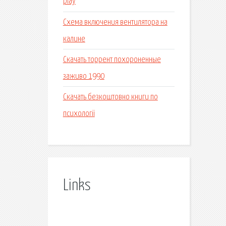
play
Схема включения вентилятора на
калине
Скачать торрент похороненные
заживо 1990
Скачать безкоштовно книги по
психології
Links