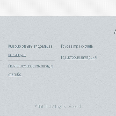
A
Киа рио отзывы владельцев
Faydee mp3 скачать
все минусы
Гдз история загладин 9
Скачать песню ромы желудя
спасибо
© Untitled. All rights reserved.