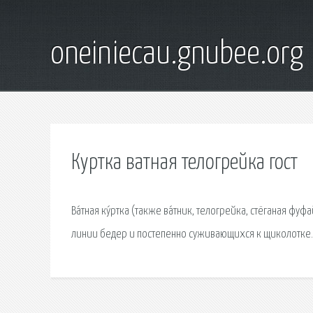
oneiniecau.gnubee.org
Куртка ватная телогрейка гост
Ва́тная ку́ртка (также ва́тник, телогрейка, стёганая 
линии бедер и постепенно суживающихся к щиколотке.